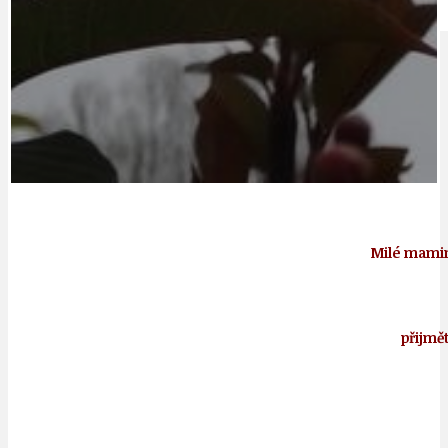
IDEAL LUX
OSOBNOST
Milé mamink
přijmě