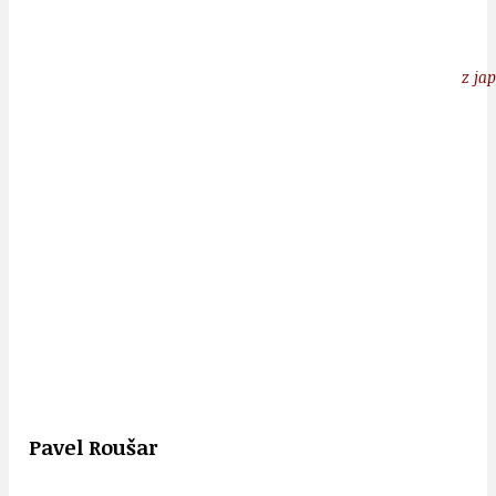
z ja
Pavel Roušar