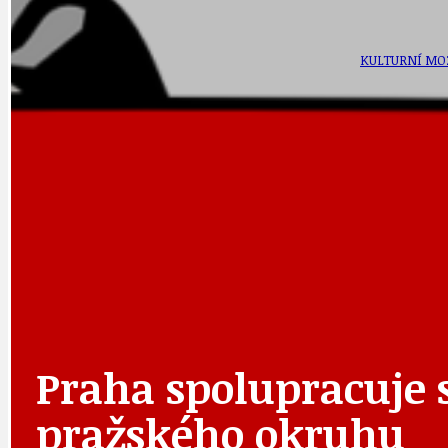
DATA A VÝROČÍ
KULTURNÍ MO
DEZINFORMACE
NÁDRAŽÍ PRAH
DOBRÉ ZPRÁVY
NÁZOR
Praha spolupracuje 
DOPORUČUJEME
NEZAŘAZENÉ
pražského okruhu