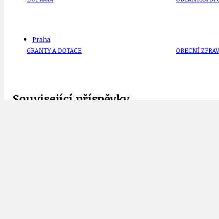
Praha
GRANTY A DOTACE
OBECNÍ ZPRA
Související příspěvky
HODKOVSKÁ ULICE
OBRAZEM, ZV
IDEAL LUX
OSOBNOST