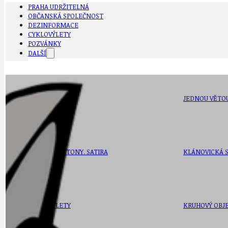
PRAHA UDRŽITELNÁ
OBČANSKÁ SPOLEČNOST
DEZINFORMACE
CYKLOVÝLETY
POZVÁNKY
DALŠÍ
AKTUALITY
JEDNOU VĚTO
BÁSNĚ. FEJETONY. SATIRA
KLÁNOVICKÁ 
CYKLOVÝLETY
KRUHOVÝ OBJE