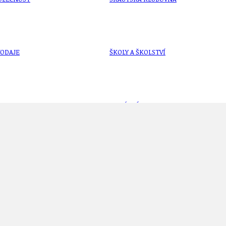
VODAJE
ŠKOLY A ŠKOLSTVÍ
UKEM
SOCIÁLNÍ PROJEKTY A POMOC
STAVEBNÍ ZÁKON