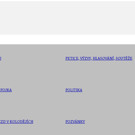
U
PETICE, VÝZVY, HLASOVÁNÍ, SOUTĚŽE
SPOJKA
POLITIKA
ZD V KOLODĚJÍCH
POZVÁNKY