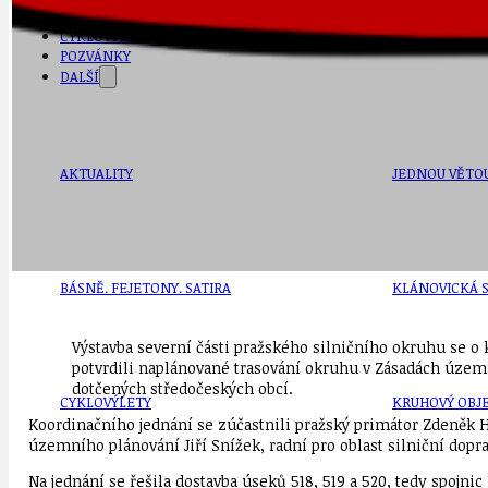
DEZINFORMACE
CYKLOVÝLETY
POZVÁNKY
DALŠÍ
AKTUALITY
JEDNOU VĚTO
BÁSNĚ. FEJETONY. SATIRA
KLÁNOVICKÁ 
Výstavba severní části pražského silničního okruhu se o k
potvrdili naplánované trasování okruhu v Zásadách územn
dotčených středočeských obcí.
CYKLOVÝLETY
KRUHOVÝ OBJE
Koordinačního jednání se zúčastnili pražský primátor Zdeněk 
územního plánování Jiří Snížek, radní pro oblast silniční dopr
Na jednání se řešila dostavba úseků 518, 519 a 520, tedy spojni