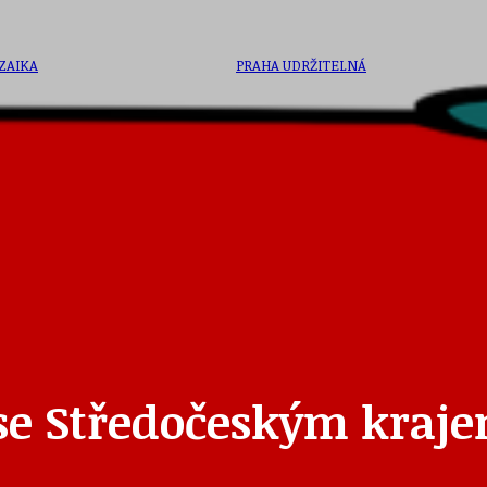
ZAIKA
PRAHA UDRŽITELNÁ
A - KLÁNOVICE A PARKOVÁNÍ
PRAŽSKÉ STAVEBNÍ PŘEDPISY
PŘELOŽKA I/12 A STAVBA 511
se Středočeským kraje
PŘEVZATÉ ZPRÁVY Z ÚŘADU MČ PRAHA 