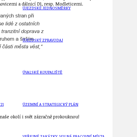
hovicemi a dálnicí D1, resp. Modleticemi.
ÚJEZDSKÉ JEDNOSMĚRKY
ÚJEZDSKÝ ZPRAVODAJ
ÚVALSKÉ KOUPALIŠTĚ
21
ÚZEMNÍ A STRATEGICKÝ PLÁN
aše okolí i svět zázračně prokouknou!
VEŘEJNÉ ZAKÁZKY, VOLNÁ PRACOVNÍ MÍSTA