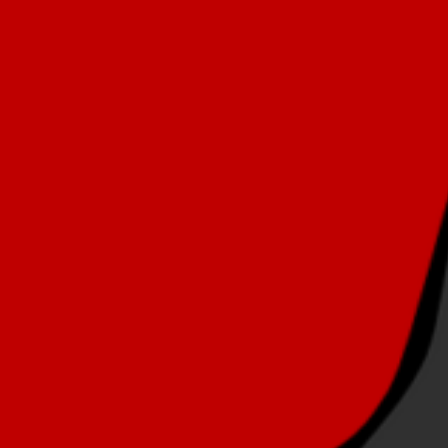
OLEČNOST
SKAUTSKÁ KLUBOVNA
VODAJE
ŠKOLY A ŠKOLSTVÍ
UKEM
SOCIÁLNÍ PROJEKTY A POMOC
STAVEBNÍ ZÁKON