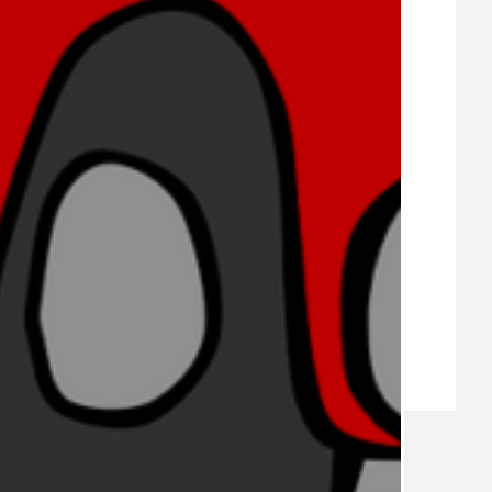
VEŘEJNÉ ZAKÁZKY, VOLNÁ PRACOVNÍ MÍSTA
ZDRAVOTNÍ STŘEDISKO ÚJEZD NAD LESY
ŽIVOT KOLEM NÁS
ZPRÁVY