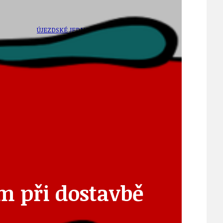
ÚJEZDSKÉ JEDNOSMĚRKY
ÚJEZDSKÝ ZPRAVODAJ
ÚVALSKÉ KOUPALIŠTĚ
m při dostavbě
21
ÚZEMNÍ A STRATEGICKÝ PLÁN