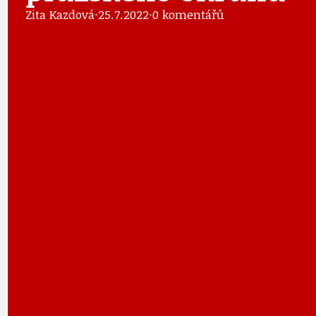
Zita Kazdová
·
25.7.2022
·
0 komentářů
DOPRAVA
OBČANSKÁ SP
GRANTY A DOTACE
OBECNÍ ZPRA
HODKOVSKÁ ULICE
OBRAZEM, ZV
IDEAL LUX
OSOBNOST
PRAHA UDRŽITELNÁ
OBČANSKÁ SPOLEČNOST