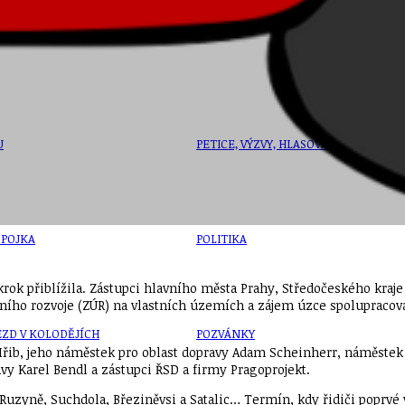
U
PETICE, VÝZVY, HLASOVÁNÍ, SOUTĚŽE
SPOJKA
POLITIKA
rok přiblížila. Zástupci hlavního města Prahy, Středočeského kraje a
ího rozvoje (ZÚR) na vlastních územích a zájem úzce spolupracovat
ZD V KOLODĚJÍCH
POZVÁNKY
Hřib, jeho náměstek pro oblast dopravy Adam Scheinherr, náměstek 
avy Karel Bendl a zástupci ŘSD a firmy Pragoprojekt.
c Ruzyně, Suchdola, Březiněvsi a Satalic… Termín, kdy řidiči poprv