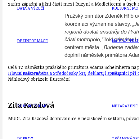
zatím západní a jižní části mezi Ruzyní a Modleticemi a úsek m
DATA A VÝROČÍ
KULTURNÍ MO
DEZINFORMACE
NÁDRAŽÍ PRAH
Celá TZ náměstka pražského primátora Adama Scheinherra na pra
Hlavní město Praha a Středočeský kraj deklarují spolupráci př
DOBRÉ ZPRÁVY
NÁZOR
Náhledový obrázek: ilustrační
Zita Kazdová
DOPORUČUJEME
NEZAŘAZENÉ
MUDr. Zita Kazdová dobrovolnice v neziskovém sektoru, původn
DOPRAVA
OBČANSKÁ SP