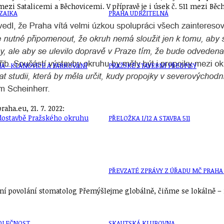
ezi Satalicemi a Běchovicemi. V přípravě je i úsek č. 511 mezi Běc
ZAIKA
PRAHA UDRŽITELNÁ
A - KLÁNOVICE A PARKOVÁNÍ
PRAŽSKÉ STAVEBNÍ PŘEDPISY
ha.eu, 21. 7. 2022:
i dostavbě Pražského okruhu
PŘELOŽKA I/12 A STAVBA 511
PŘEVZATÉ ZPRÁVY Z ÚŘADU MČ PRAHA 
í povolání stomatolog Přemýšlejme globálně, čiňme se lokálně – n
OLEČNOST
SKAUTSKÁ KLUBOVNA