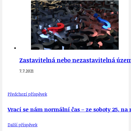
Zastavitelná nebo nezastavitelná územ
7.7.2021
Předchozí příspěvek
Vrací se nám normální čas – ze soboty 25. na n
Další příspěvek