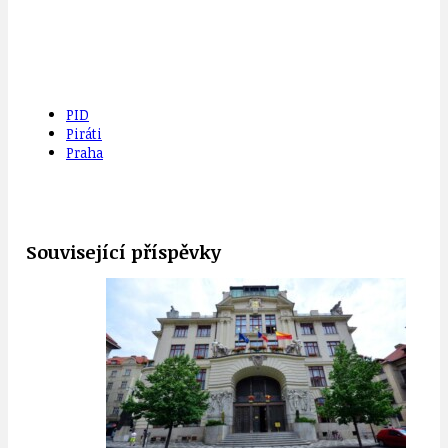
PID
Piráti
Praha
Související příspěvky