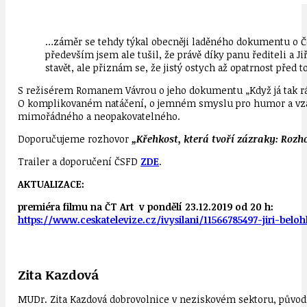
…záměr se tehdy týkal obecněji laděného dokumentu o Česk
především jsem ale tušil, že právě díky panu řediteli a 
stavět, ale přiznám se, že jistý ostych až opatrnost před t
S režisérem Romanem Vávrou o jeho dokumentu „Když já tak rád d
O komplikovaném natáčení, o jemném smyslu pro humor a vzájem
mimořádného a neopakovatelného.
Doporučujeme rozhovor
„Křehkost, která tvoří zázraky: Ro
Trailer a doporučení ČSFD
ZDE
.
AKTUALIZACE:
premiéra filmu na ČT Art v pondělí 23.12.2019 od 20 h:
https://www.ceskatelevize.cz/ivysilani/11566785497-jiri-belo
Zita Kazdová
MUDr. Zita Kazdová dobrovolnice v neziskovém sektoru, původn