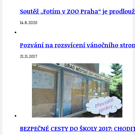
Soutěž „Fotím v ZOO Praha“ je prodlouž
14.8.2020
Pozvání na rozsvícení vánočního stromu
21.11.2017
BEZPEČNÉ CESTY DO ŠKOLY 2017: CHODI