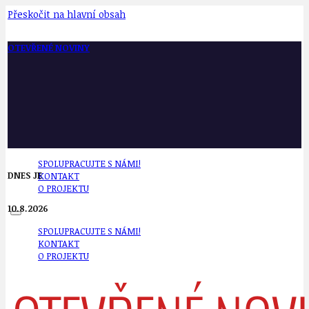
Přeskočit na hlavní obsah
OTEVŘENÉ NOVINY
SPOLUPRACUJTE S NÁMI!
DNES JE
KONTAKT
O PROJEKTU
10.8.2026
SPOLUPRACUJTE S NÁMI!
KONTAKT
O PROJEKTU