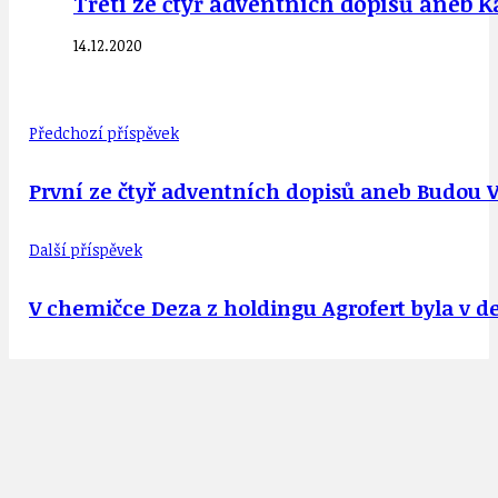
Třetí ze čtyř adventních dopisů aneb K
14.12.2020
Předchozí příspěvek
První ze čtyř adventních dopisů aneb Budou
Další příspěvek
V chemičce Deza z holdingu Agrofert byla v 