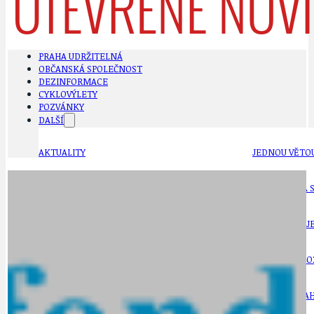
PRAHA UDRŽITELNÁ
OBČANSKÁ SPOLEČNOST
DEZINFORMACE
CYKLOVÝLETY
POZVÁNKY
DALŠÍ
AKTUALITY
JEDNOU VĚTO
BÁSNĚ. FEJETONY. SATIRA
KLÁNOVICKÁ 
CYKLOVÝLETY
KRUHOVÝ OBJE
DATA A VÝROČÍ
KULTURNÍ MO
DEZINFORMACE
NÁDRAŽÍ PRAH