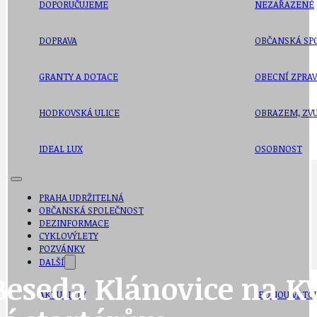
DOPORUČUJEME
NEZAŘAZENÉ
DOPRAVA
OBČANSKÁ SP
GRANTY A DOTACE
OBECNÍ ZPRA
HODKOVSKÁ ULICE
OBRAZEM, ZV
IDEAL LUX
OSOBNOST
PRAHA UDRŽITELNÁ
OBČANSKÁ SPOLEČNOST
DEZINFORMACE
CYKLOVÝLETY
POZVÁNKY
DALŠÍ
eseda Klánovice na K
AKTUALITY
JEDNOU VĚTO