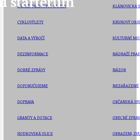
ní startérům
BÁSNĚ. FEJETONY. SATIRA
KLÁNOVICKÁ 
CYKLOVÝLETY
KRUHOVÝ OBJE
DATA A VÝROČÍ
KULTURNÍ MO
DEZINFORMACE
NÁDRAŽÍ PRAH
DOBRÉ ZPRÁVY
NÁZOR
DOPORUČUJEME
NEZAŘAZENÉ
DOPRAVA
OBČANSKÁ SP
GRANTY A DOTACE
OBECNÍ ZPRA
HODKOVSKÁ ULICE
OBRAZEM, ZV