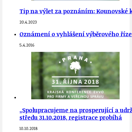
Tip na výlet za poznáním: Kounovsk
20.4.2023
Oznámení o vyhlášení výběrového říze
5.4.2016
„Spolupracujeme na prosperující a udrž
středu 31.10.2018, registrace probíhá
10.10.2018