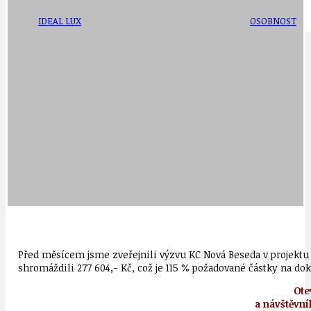
IDEAL LUX
OSOBNOST
Před měsícem jsme zveřejnili výzvu KC Nová Beseda v projektu 
shromáždili 277 604,- Kč, což je 115 % požadované částky na d
Ote
a návštěvní