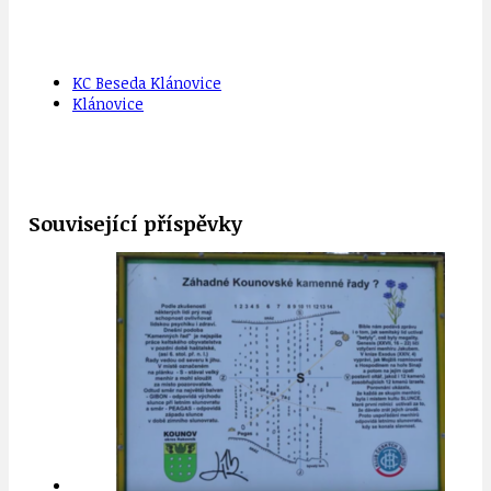
KC Beseda Klánovice
Klánovice
Související příspěvky