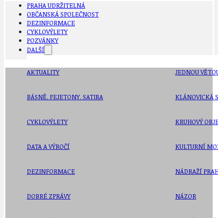
PRAHA UDRŽITELNÁ
OBČANSKÁ SPOLEČNOST
DEZINFORMACE
CYKLOVÝLETY
POZVÁNKY
DALŠÍ
AKTUALITY
JEDNOU VĚTO
BÁSNĚ. FEJETONY. SATIRA
KLÁNOVICKÁ 
CYKLOVÝLETY
KRUHOVÝ OBJE
DATA A VÝROČÍ
KULTURNÍ MO
DEZINFORMACE
NÁDRAŽÍ PRAH
DOBRÉ ZPRÁVY
NÁZOR