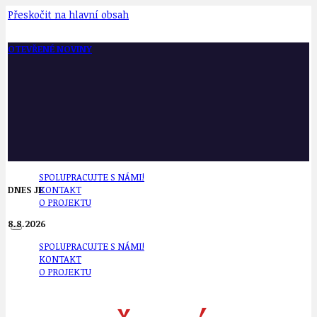
Přeskočit na hlavní obsah
OTEVŘENÉ NOVINY
SPOLUPRACUJTE S NÁMI!
DNES JE
KONTAKT
O PROJEKTU
8.8.2026
SPOLUPRACUJTE S NÁMI!
KONTAKT
O PROJEKTU