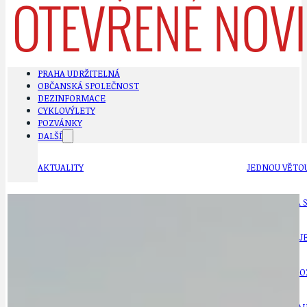
PRAHA UDRŽITELNÁ
OBČANSKÁ SPOLEČNOST
DEZINFORMACE
CYKLOVÝLETY
POZVÁNKY
DALŠÍ
AKTUALITY
JEDNOU VĚTO
BÁSNĚ. FEJETONY. SATIRA
KLÁNOVICKÁ 
CYKLOVÝLETY
KRUHOVÝ OBJE
DATA A VÝROČÍ
KULTURNÍ MO
DEZINFORMACE
NÁDRAŽÍ PRAH