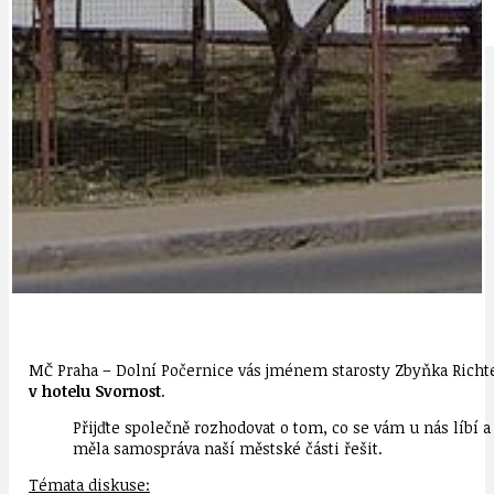
IDEAL LUX
OSOBNOST
MČ Praha – Dolní Počernice vás jménem starosty Zbyňka Richt
v hotelu Svornost
.
Přijďte společně rozhodovat o tom, co se vám u nás líbí a
měla samospráva naší městské části řešit.
Témata diskuse: