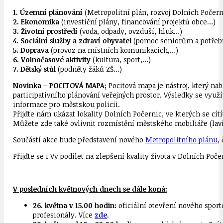
1. Územní plánování
(Metropolitní plán, rozvoj Dolních Počer
2. Ekonomika
(investiční plány, financování projektů obce…)
3. Životní prostředí
(voda, odpady, ovzduší, hluk…)
4. Sociální služby a zdraví obyvatel
(pomoc seniorům a potře
5. Doprava
(provoz na místních komunikacích,…)
6. Volnočasové aktivity
(kultura, sport,…)
7. Dětský stůl
(podněty žáků ZŠ…)
Novinka – POCITOVÁ MAPA;
Pocitová mapa je nástroj, který na
participativního plánování veřejných prostor. Výsledky se využí
informace pro městskou policii.
Přijďte nám ukázat lokality Dolních Počernic, ve kterých se cít
Můžete zde také ovlivnit rozmístění městského mobiliáře (lavi
Součástí akce bude představení nového
Metropolitního plánu
,
Přijďte se i Vy podílet na zlepšení kvality života v Dolních Poče
V posledních květnových dnech se dále koná:
26. května v 15.00 hodin:
oficiální otevření nového spor
profesionály. Více
zde
.