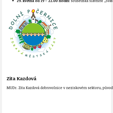
29. května od 19 – 22.00 hodin:
sousedská slavnost „Svát
Zita Kazdová
MUDr. Zita Kazdová dobrovolnice v neziskovém sektoru, původn