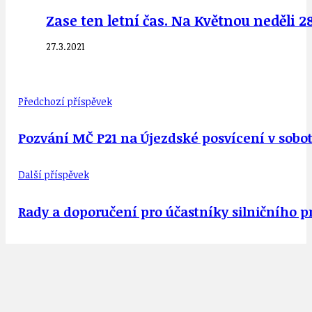
Zase ten letní čas. Na Květnou neděli 2
27.3.2021
Předchozí příspěvek
Pozvání MČ P21 na Újezdské posvícení v sobot
Další příspěvek
Rady a doporučení pro účastníky silničního p