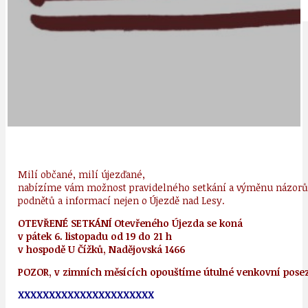
IDEAL LUX
OSOBNOST
Milí občané, milí újezďané,
nabízíme vám možnost pravidelného setkání a výměnu názorů
podnětů a informací nejen o Újezdě nad Lesy.
OTEVŘENÉ SETKÁNÍ Otevřeného Újezda se koná
v pátek 6. listopadu od 19 do 21 h
v hospodě U Čížků, Nadějovská 1466
POZOR, v zimních měsících opouštíme útulné venkovní posez
XXXXXXXXXXXXXXXXXXXXXX