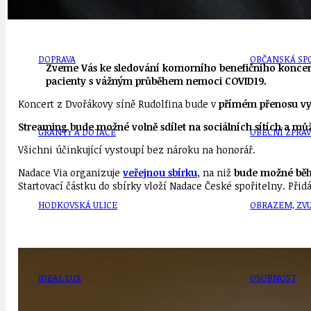
DOPRAVA
OBČANSKÁ SP
Zveme Vás ke sledování komorního benefičního koncert
pacienty s vážným průběhem nemoci COVID19.
Koncert z Dvořákovy síně Rudolfina bude v
přímém přenosu vysí
Streaming bude možné volně sdílet na sociálních sítích a můž
GRANTY A DOTACE
OBECNÍ ZPRA
Všichni účinkující vystoupí bez nároku na honorář.
Nadace Via organizuje
veřejnou sbírku
, na niž
bude možné běhe
Startovací částku do sbírky vloží Nadace České spořitelny. Přid
HODKOVSKÁ ULICE
OBRAZEM, ZV
IDEAL LUX
OSOBNOST