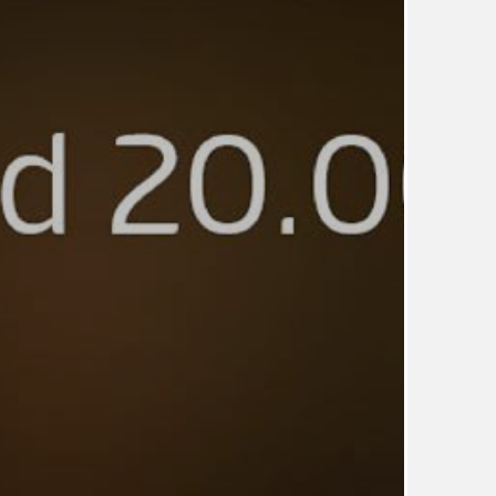
UDRŽITELNOST
ÚJEZDSKÉ JEDNOSMĚRKY
ÚJEZDSKÝ ZPRAVODAJ
ÚVALSKÉ KOUPALIŠTĚ
21
ÚZEMNÍ A STRATEGICKÝ PLÁN