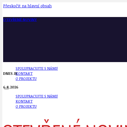
Přeskočit na hlavní obsah
OTEVŘENÉ NOVINY
SPOLUPRACUJTE S NÁMI!
DNES JE
KONTAKT
O PROJEKTU
6.8.2026
SPOLUPRACUJTE S NÁMI!
KONTAKT
O PROJEKTU