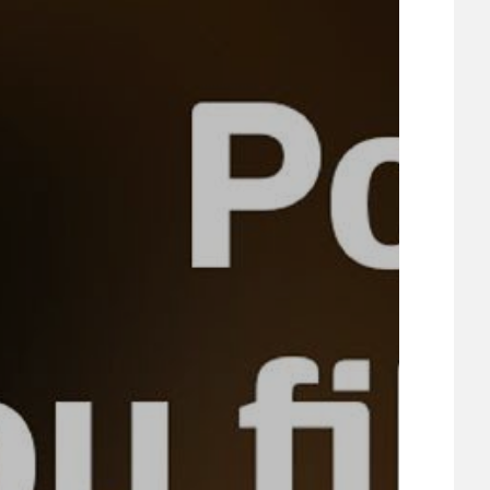
UDRŽITELNOST
ÚJEZDSKÉ JEDNOSMĚRKY
ÚJEZDSKÝ ZPRAVODAJ
ÚVALSKÉ KOUPALIŠTĚ