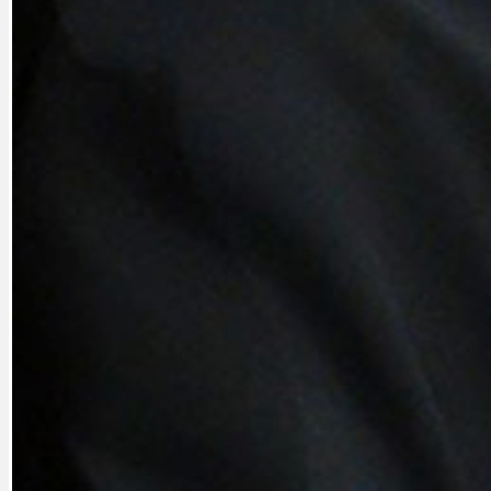
CYKLOVÝLETY
KRUHOVÝ OBJE
DATA A VÝROČÍ
KULTURNÍ MO
DEZINFORMACE
NÁDRAŽÍ PRAH
DOBRÉ ZPRÁVY
NÁZOR
DOPORUČUJEME
NEZAŘAZENÉ