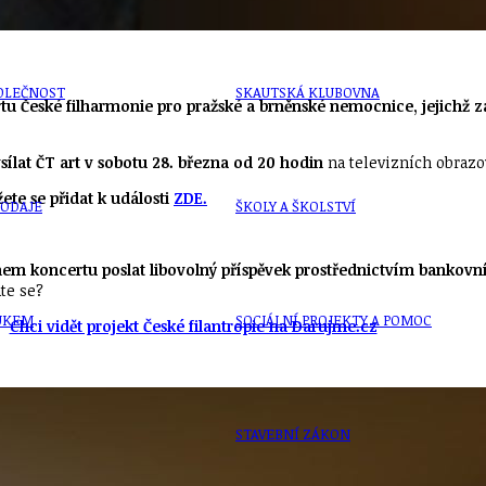
OLEČNOST
SKAUTSKÁ KLUBOVNA
u České filharmonie pro pražské a brněnské nemocnice, jejichž 
lat ČT art v sobotu 28. března od 20 hodin
na televizních obrazo
ete se přidat k události
ZDE
.
VODAJE
ŠKOLY A ŠKOLSTVÍ
m koncertu poslat libovolný příspěvek prostřednictvím bankovní
áte se?
UKEM
SOCIÁLNÍ PROJEKTY A POMOC
Chci vidět projekt České filantropie na Darujme.cz
STAVEBNÍ ZÁKON