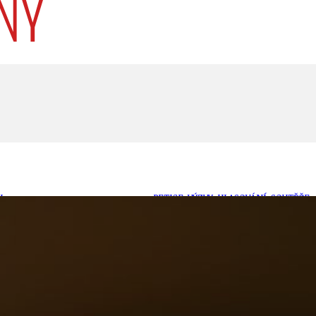
U
PETICE, VÝZVY, HLASOVÁNÍ, SOUTĚŽE
SPOJKA
POLITIKA