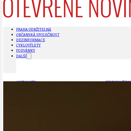
PRAHA UDRŽITELNÁ
OBČANSKÁ SPOLEČNOST
DEZINFORMACE
CYKLOVÝLETY
POZVÁNKY
DALŠÍ
AKTUALITY
JEDNOU VĚTO
BÁSNĚ. FEJETONY. SATIRA
KLÁNOVICKÁ 