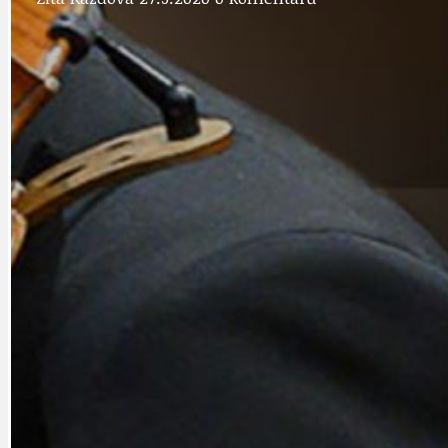
PRAHA UDRŽITELNÁ
OBČANSKÁ SPOLEČNOST
DEZINFORMACE
CYKLOVÝLETY
POZVÁNKY
DALŠÍ
AKTUALITY
JEDNOU VĚTO
BÁSNĚ. FEJETONY. SATIRA
KLÁNOVICKÁ 