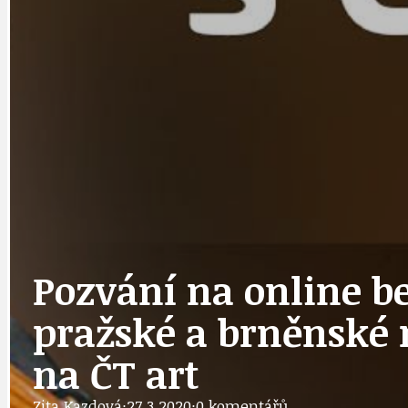
DOPORUČUJEME
NEZAŘAZENÉ
DOPRAVA
OBČANSKÁ SP
GRANTY A DOTACE
OBECNÍ ZPRA
Pozvání na online b
HODKOVSKÁ ULICE
OBRAZEM, ZV
pražské a brněnské 
na ČT art
IDEAL LUX
OSOBNOST
Zita Kazdová
·
27.3.2020
·
0 komentářů