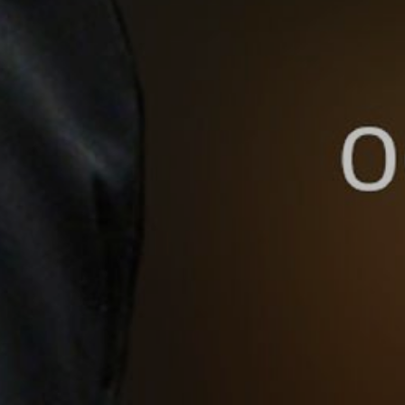
ZD V KOLODĚJÍCH
POZVÁNKY
ZAIKA
PRAHA UDRŽITELNÁ
A - KLÁNOVICE A PARKOVÁNÍ
PRAŽSKÉ STAVEBNÍ PŘEDPISY
PŘELOŽKA I/12 A STAVBA 511
PŘEVZATÉ ZPRÁVY Z ÚŘADU MČ PRAHA 