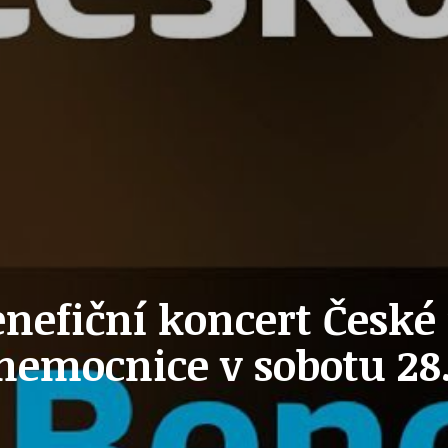
PŘEVZATÉ ZPRÁVY Z ÚŘADU MČ PRAHA 
OLEČNOST
SKAUTSKÁ KLUBOVNA
VODAJE
ŠKOLY A ŠKOLSTVÍ
enefiční koncert České
UKEM
SOCIÁLNÍ PROJEKTY A POMOC
nemocnice v sobotu 28.
STAVEBNÍ ZÁKON