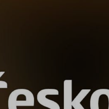
ZD V KOLODĚJÍCH
POZVÁNKY
ZAIKA
PRAHA UDRŽITELNÁ
A - KLÁNOVICE A PARKOVÁNÍ
PRAŽSKÉ STAVEBNÍ PŘEDPISY
PŘELOŽKA I/12 A STAVBA 511