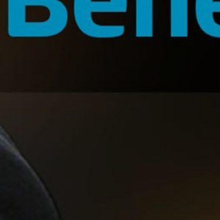
U
PETICE, VÝZVY, HLASOVÁNÍ, SOUTĚŽE
SPOJKA
POLITIKA