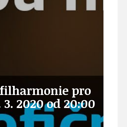
21
ÚZEMNÍ A STRATEGICKÝ PLÁN
VEŘEJNÉ ZAKÁZKY, VOLNÁ PRACOVNÍ MÍSTA
ZDRAVOTNÍ STŘEDISKO ÚJEZD NAD LESY
 filharmonie pro
ŽIVOT KOLEM NÁS
 3. 2020 od 20:00
ZPRÁVY