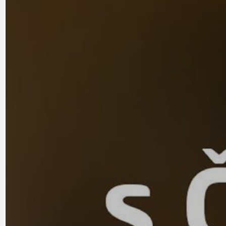
CYKLOVÝLETY
KRUHOVÝ OBJE
DATA A VÝROČÍ
KULTURNÍ MO
DEZINFORMACE
NÁDRAŽÍ PRAH
DOBRÉ ZPRÁVY
NÁZOR