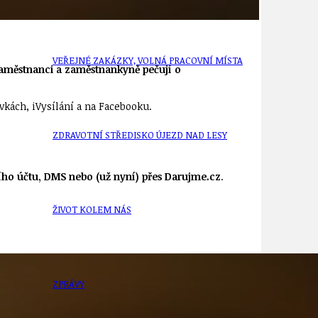
VEŘEJNÉ ZAKÁZKY, VOLNÁ PRACOVNÍ MÍSTA
zaměstnanci a zaměstnankyně pečují o
vkách, iVysílání a na Facebooku.
ZDRAVOTNÍ STŘEDISKO ÚJEZD NAD LESY
ho účtu, DMS nebo (už nyní) přes Darujme.cz
.
ŽIVOT KOLEM NÁS
ZPRÁVY