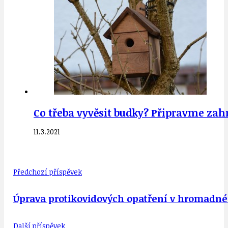
Co třeba vyvěsit budky? Připravme zahr
11.3.2021
Předchozí příspěvek
Úprava protikovidových opatření v hromadné d
Další příspěvek