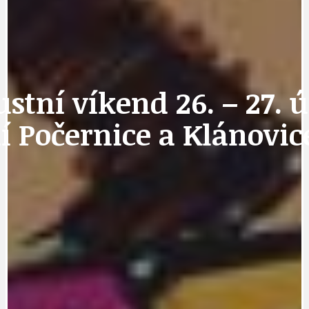
tní víkend 26. – 27. ú
í Počernice a Klánovic