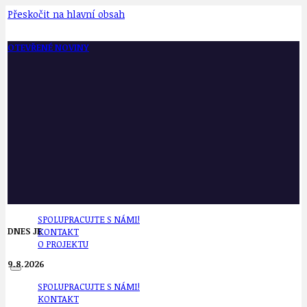
Přeskočit na hlavní obsah
OTEVŘENÉ NOVINY
SPOLUPRACUJTE S NÁMI!
DNES JE
KONTAKT
O PROJEKTU
9.8.2026
SPOLUPRACUJTE S NÁMI!
KONTAKT