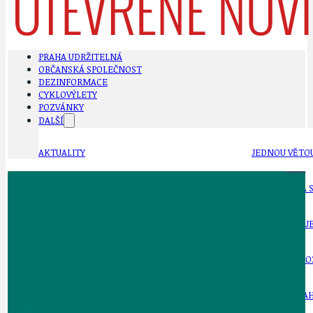
PRAHA UDRŽITELNÁ
OBČANSKÁ SPOLEČNOST
DEZINFORMACE
CYKLOVÝLETY
POZVÁNKY
DALŠÍ
AKTUALITY
JEDNOU VĚTO
BÁSNĚ. FEJETONY. SATIRA
KLÁNOVICKÁ 
CYKLOVÝLETY
KRUHOVÝ OBJE
DATA A VÝROČÍ
KULTURNÍ MO
DEZINFORMACE
NÁDRAŽÍ PRAH