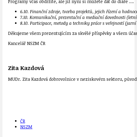
Programy včas obdržíte, ale již nyní si můžete dát do diáře ….
6.10. Finanční zdroje, tvorba projektů, jejich řízení a hodno
7.10. Komunikační, prezentační a mediační dovednosti (letn
8.10. Participace, metody a techniky práce s veřejností (jarn
Děkujeme všem prezentujícím za skvělé příspěvky a všem účast
Kancelář NSZM ČR
Zita Kazdová
MUDr. Zita Kazdová dobrovolnice v neziskovém sektoru, původn
ČR
NSZM