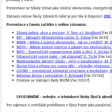
Prezentace se týkaly témat jako místní ekonomika, energetic
Záznam online Školy Zdravých měst je pro Vás k dispozici
ZDE
.
Prezentace s časem začátku v online záznamu.
Zdravá města, obce a regiony, P. Švec a J. Boušková
[čas 13
MV – Aktuality Ministerstva vnitra, D. Sláma
[čas 26:51]
MMR – Města a místní ekonomika – jak po covid19?, M. Z
MPSV – Nákup zelené energie a zásady pro ekologickou ud
MPO – Energetický management měst a obcí, V. Sochor
[
Urbanistický rozvoj měst – jak plánovat? D. Tichý
[čas 1:42
Nadstandardní aktivity úřadu – péče o zaměstnance, M. 
Školní Fóra a přínos pro rozvoj dětí – výsledky výzkumu, 
LOONO – preventivní zdravotní programy a workshopy, 
Měníme klima v legislativě, P. Kolínská
[čas 2:57:45]
Diskuse se zástupci Rady NSZM [čas 3:13:57]
UPOZORNĚNÍ – nebojte, o tréninkové bloky Škol k akr
Pro zájemce o certifikát proběhnou v říjnu Praze jako paraleln