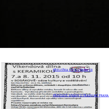
ZAIKA
PRAHA UDRŽITELNÁ
A - KLÁNOVICE A PARKOVÁNÍ
PRAŽSKÉ STAVEBNÍ PŘEDPISY
PŘELOŽKA I/12 A STAVBA 511
PŘEVZATÉ ZPRÁVY Z ÚŘADU MČ PRAHA 