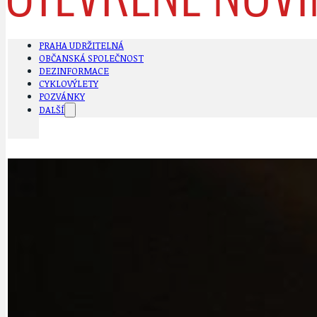
PRAHA UDRŽITELNÁ
OBČANSKÁ SPOLEČNOST
DEZINFORMACE
CYKLOVÝLETY
POZVÁNKY
DALŠÍ
AKTUALITY
JEDNOU VĚTO
BÁSNĚ. FEJETONY. SATIRA
KLÁNOVICKÁ 