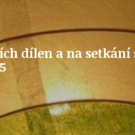
OLEČNOST
SKAUTSKÁ KLUBOVNA
ch dílen a na setkání
VODAJE
ŠKOLY A ŠKOLSTVÍ
15
UKEM
SOCIÁLNÍ PROJEKTY A POMOC
STAVEBNÍ ZÁKON