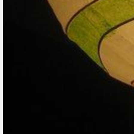
PRAHA UDRŽITELNÁ
OBČANSKÁ SPOLEČNOST
DEZINFORMACE
CYKLOVÝLETY
POZVÁNKY
DALŠÍ
AKTUALITY
JEDNOU VĚTO
BÁSNĚ. FEJETONY. SATIRA
KLÁNOVICKÁ 
CYKLOVÝLETY
KRUHOVÝ OBJE