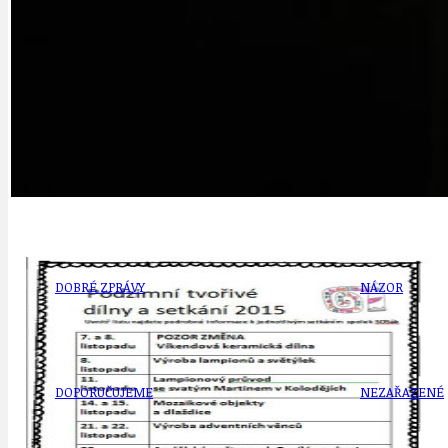
DATA A VÝROČÍ
KULTURNÍ MO
DEZINFORMACE
NÁDRAŽÍ PRAH
DOBRÉ ZPRÁVY
NÁZOR
DOPORUČUJEME
NEZAŘAZENÉ