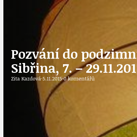
DOPRAVA
OBČANSKÁ SP
Pozvání do podzimní
GRANTY A DOTACE
OBECNÍ ZPRA
Sibřina, 7. – 29.11.20
Zita Kazdová
·
5.11.2015
·
0 komentářů
HODKOVSKÁ ULICE
OBRAZEM, ZV
IDEAL LUX
OSOBNOST