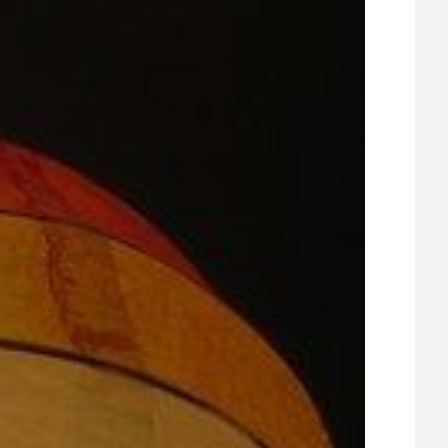
UDRŽITELNOST
ÚJEZDSKÉ JEDNOSMĚRKY
ÚJEZDSKÝ ZPRAVODAJ
ÚVALSKÉ KOUPALIŠTĚ
21
ÚZEMNÍ A STRATEGICKÝ PLÁN