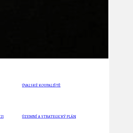
ÚJEZDSKÉ JEDNOSMĚRKY
ÚJEZDSKÝ ZPRAVODAJ
ÚVALSKÉ KOUPALIŠTĚ
21
ÚZEMNÍ A STRATEGICKÝ PLÁN