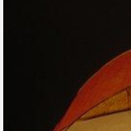
CYKLOVÝLETY
KRUHOVÝ OBJE
DATA A VÝROČÍ
KULTURNÍ MO
DEZINFORMACE
NÁDRAŽÍ PRAH
DOBRÉ ZPRÁVY
NÁZOR
DOPORUČUJEME
NEZAŘAZENÉ