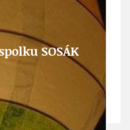
VEŘEJNÉ ZAKÁZKY, VOLNÁ PRACOVNÍ MÍSTA
 spolku SOSÁK
ZDRAVOTNÍ STŘEDISKO ÚJEZD NAD LESY
ŽIVOT KOLEM NÁS
ZPRÁVY