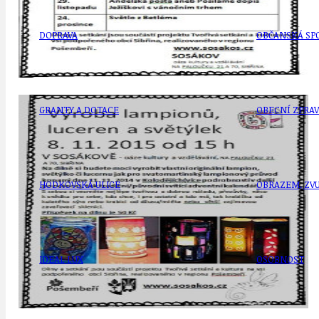
DOPRAVA
OBČANSKÁ SP
GRANTY A DOTACE
OBECNÍ ZPRA
HODKOVSKÁ ULICE
OBRAZEM, ZV
IDEAL LUX
OSOBNOST