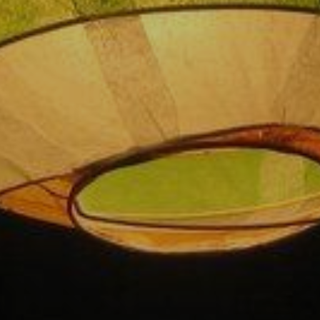
U
PETICE, VÝZVY, HLASOVÁNÍ, SOUTĚŽE
SPOJKA
POLITIKA
ZD V KOLODĚJÍCH
POZVÁNKY