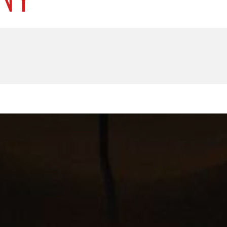
U
PETICE, VÝZVY, HLASOVÁNÍ, SOUTĚŽE
SPOJKA
POLITIKA