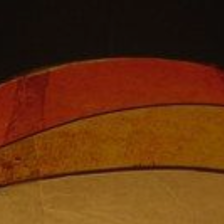
ZD V KOLODĚJÍCH
POZVÁNKY
ZAIKA
PRAHA UDRŽITELNÁ
A - KLÁNOVICE A PARKOVÁNÍ
PRAŽSKÉ STAVEBNÍ PŘEDPISY
PŘELOŽKA I/12 A STAVBA 511
PŘEVZATÉ ZPRÁVY Z ÚŘADU MČ PRAHA 