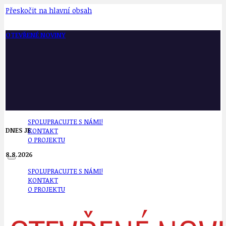
Přeskočit na hlavní obsah
OTEVŘENÉ NOVINY
SPOLUPRACUJTE S NÁMI!
DNES JE
KONTAKT
O PROJEKTU
8.8.2026
SPOLUPRACUJTE S NÁMI!
KONTAKT
O PROJEKTU