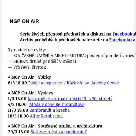
Série živých přenosů přednášek a diskuzí na
Facebooku
Archiv proběhlých přednášek naleznete na
Facebooku
3 pravidelné cykly:
― SOUČASNÉ UMĚNÍ A ARCHITEKTURA: poslední pondělí v měsí
― SBÍRKY: druhé pondělí v měsíci
― VÝSTAVY: čtvrtek
●
NGP On Air | Sbírky
8/3 18.00
Pašije a expozice v Klášteře sv. Anežky České
●
NGP On Air | Výstavy
1/3 18.00
Jak umělce vnímali mistři 19. a 20. století
4/3 18.00
Móda v době Rembrandtově
11/3 18.00
Rembrandt a kresba
18/3 18.00
After Rembrandt
●
NGP On Air | Současné umění a architektura
29/3 18.00
Sdílené město a pandemie?