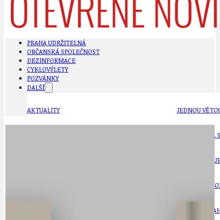
PRAHA UDRŽITELNÁ
OBČANSKÁ SPOLEČNOST
DEZINFORMACE
CYKLOVÝLETY
POZVÁNKY
DALŠÍ
AKTUALITY
JEDNOU VĚTO
BÁSNĚ. FEJETONY. SATIRA
KLÁNOVICKÁ 
CYKLOVÝLETY
KRUHOVÝ OBJE
DATA A VÝROČÍ
KULTURNÍ MO
DEZINFORMACE
NÁDRAŽÍ PRAH