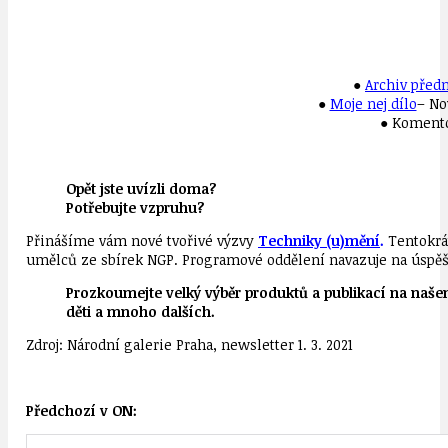
●
Archiv před
●
Moje nej dílo
– No
● Komento
Opět jste uvízli doma?
Potřebujte vzpruhu?
Přinášíme vám nové tvořivé výzvy
Techniky (u)mění
.
Tentokrá
umělců ze sbírek NGP. Programové oddělení navazuje na úspě
Prozkoumejte velký výběr produktů a publikací na naš
děti a mnoho dalších.
Zdroj: Národní galerie Praha, newsletter 1. 3. 2021
Předchozí v ON: