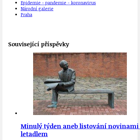
Epidemie - pandemie - koronavirus
Národní galerie
Praha
Související příspěvky
Minulý týden aneb listování novinami 3
letadlem