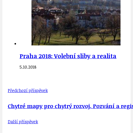
Praha 2018: Volební sliby a realita
5.10.2018
Předchozí příspěvek
Chytré mapy pro chytrý rozvoj. Pozvání a reg
Další příspěvek