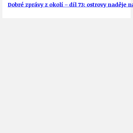
Dobré zprávy z okolí – díl 73: ostrovy naděje