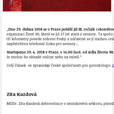
„Dne 29. dubna 2018 se v Praze poběží již III. ročník celosvět
organizaci Život 90, která se již 27 let stará o seniory. Ta s
tři kilometry povede srdcem Prahy a zúčastnit se jí mohou celé 
nepřetržitou telefonní linku pro seniory…
Startujeme 29. 4. 2018 v Praze, v 16.00 hod. od sídla Života 90,
Je možno ho uhradit online nebo na místě.“
Celý článek ve zpravodaji České společnosti pro gerontologii
z
Zita Kazdová
MUDr. Zita Kazdová dobrovolnice v neziskovém sektoru, původn