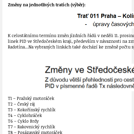
Změny na jednotlivých tratích (výběr):
K celostátnímu termínu změn jízdních řádů v neděli 11. prosin
linek
PID
ve
Středočeském
kraji,
především
v návaznosti na zm
Radotína…
Na vybraných linkách také dochází ke změně počtu sp
T1 – Pražský motoráček
T2 – Český ráj
T3 – Kokořínský rychlík
T4 – Cyklohráček
T6 – Cyklo Brdy
T7 – Rakovnický rychlík
T8 – Posázavský motoráček