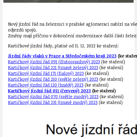
Nový jízdní řád na železnici v pražské
aglomeraci nabízí na vš
odjezdů spojů.
Změny
mají
příčinu v dokončení modernizace další
části žele
Kartičkové jízdní řády, platné od 11. 12. 2022 ke stažení:
Jízdní řády vlaků v Praze a Středočeském kraji 2023
(ke staže
Kartičkový jízdní řád 091 (žlutooranžový) 2023
(ke stažení)
Kartičkový jízdní řád 221 (tmavě zelený) 2023
(ke stažení)
Kartičkový jízdní řád 171 (fialový) 2023
(ke stažení)
Kartičkový jízdní řád 210 (světle zelený) 2023
(ke stažení)
Kartičkový jízdní řád 120 (hnědý) 2023
(ke stažení)
Kartičkový jízdní řád 011 (červený) 2023
(ke stažení)
Kartičkový jízdní řád 070 (světle modrý) 2023
(ke stažení)
Kartičkový jízdní řád 231 (tmavě modrý) 2023
(ke stažení)