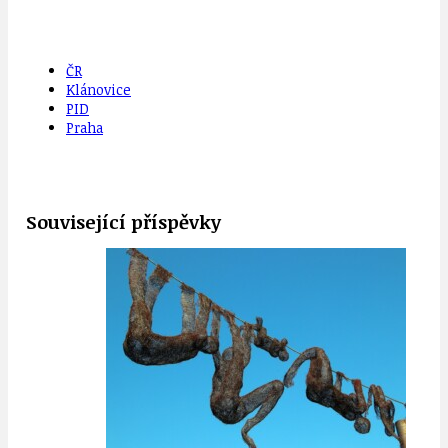
ČR
Klánovice
PID
Praha
Související příspěvky