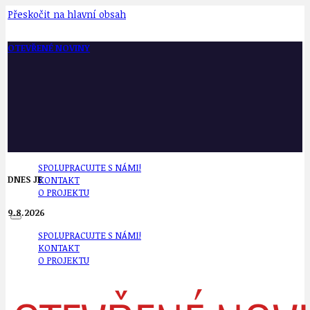
Přeskočit na hlavní obsah
OTEVŘENÉ NOVINY
SPOLUPRACUJTE S NÁMI!
DNES JE
KONTAKT
O PROJEKTU
9.8.2026
SPOLUPRACUJTE S NÁMI!
KONTAKT
O PROJEKTU