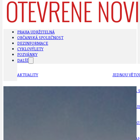
PRAHA UDRŽITELNÁ
OBČANSKÁ SPOLEČNOST
DEZINFORMACE
CYKLOVÝLETY
POZVÁNKY
DALŠÍ
AKTUALITY
JEDNOU VĚTO
BÁSNĚ. FEJETONY. SATIRA
KLÁNOVICKÁ 
CYKLOVÝLETY
KRUHOVÝ OBJE
DATA A VÝROČÍ
KULTURNÍ MO
DEZINFORMACE
NÁDRAŽÍ PRAH