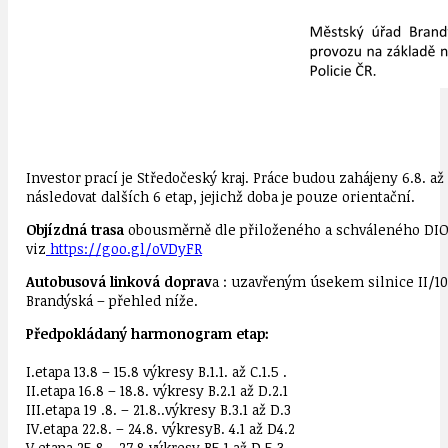
Investor prací je Středočeský kraj. Práce budou zahájeny 6.8. a
následovat dalších 6 etap, jejichž doba je pouze orientační.
Objízdná trasa
obousměrně dle přiloženého a schváleného DIO po 
viz
https://goo.gl/oVDyFR
Autobusová linková doprav
a : uzavřeným úsekem silnice II/10
Brandýská – přehled níže.
Předpokládaný harmonogram etap:
I.etapa 13.8 – 15.8 výkresy B.1.1. až C.1.5 .
II.etapa 16.8 – 18.8. výkresy B.2.1 až D.2.1
III.etapa 19 .8. – 21.8..výkresy B.3.1 až D.3
IV.etapa 22.8. – 24.8. výkresyB. 4.1 až D4.2
V.etapa 25.8.- 27.8.výkresy B5.1 až D.5.3