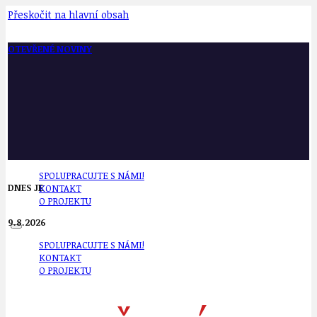
Přeskočit na hlavní obsah
OTEVŘENÉ NOVINY
SPOLUPRACUJTE S NÁMI!
DNES JE
KONTAKT
O PROJEKTU
9.8.2026
SPOLUPRACUJTE S NÁMI!
KONTAKT
O PROJEKTU