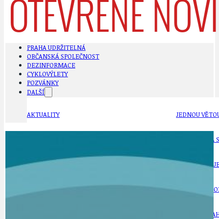
PRAHA UDRŽITELNÁ
OBČANSKÁ SPOLEČNOST
DEZINFORMACE
CYKLOVÝLETY
POZVÁNKY
DALŠÍ
AKTUALITY
JEDNOU VĚTO
BÁSNĚ. FEJETONY. SATIRA
KLÁNOVICKÁ 
CYKLOVÝLETY
KRUHOVÝ OBJE
DATA A VÝROČÍ
KULTURNÍ MO
DEZINFORMACE
NÁDRAŽÍ PRAH