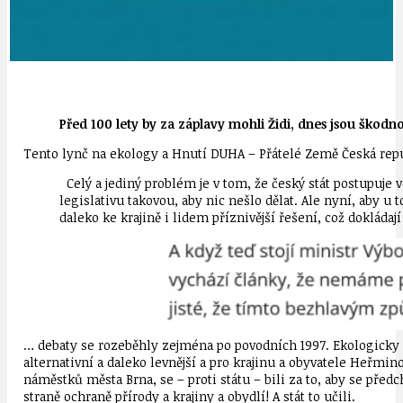
Před 100 lety by za záplavy mohli Židi, dnes jsou škod
Tento lynč na ekology a Hnutí DUHA – Přátelé Země Česká repu
Celý a jediný problém je v tom, že český stát postupuje
legislativu takovou, aby nic nešlo dělat. Ale nyní, aby u 
daleko ke krajině i lidem příznivější řešení, což dokládaj
… debaty se rozeběhly zejména po povodních 1997. Ekologicky 
alternativní a daleko levnější a pro krajinu a obyvatele Heřmi
náměstků města Brna, se – proti státu – bili za to, aby se př
straně ochraně přírody a krajiny a obydlí! A stát to učili.