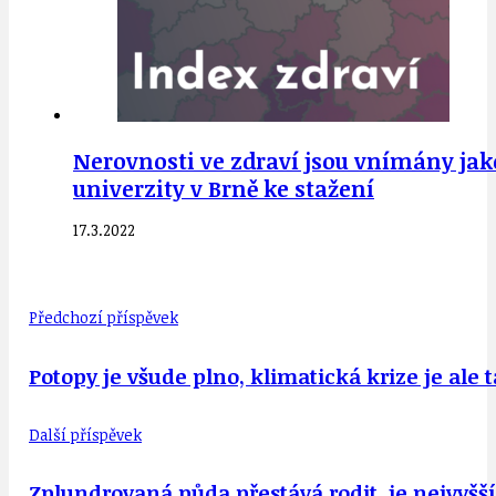
Nerovnosti ve zdraví jsou vnímány jak
univerzity v Brně ke stažení
17.3.2022
Předchozí příspěvek
Potopy je všude plno, klimatická krize je ale t
Další příspěvek
Zplundrovaná půda přestává rodit, je nejvyšší