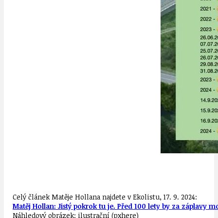
Celý článek Matěje Hollana najdete v Ekolistu, 17. 9. 2024:
Matěj Hollan: Jistý pokrok tu je. Před 100 lety by za záplavy 
Náhledový obrázek: ilustrační (pxhere)