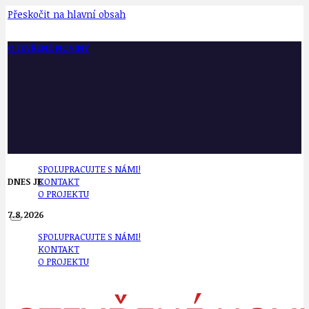
Přeskočit na hlavní obsah
OTEVŘENÉ NOVINY
SPOLUPRACUJTE S NÁMI!
DNES JE
KONTAKT
O PROJEKTU
7.8.2026
SPOLUPRACUJTE S NÁMI!
KONTAKT
O PROJEKTU