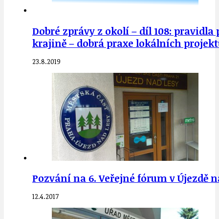
Dobré zprávy z okolí – díl 108: pravidl
krajině – dobrá praxe lokálních projek
23.8.2019
Pozvání na 6. Veřejné fórum v Újezdě na
12.4.2017