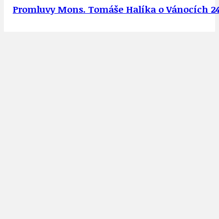
Promluvy Mons. Tomáše Halíka o Vánocích 24.