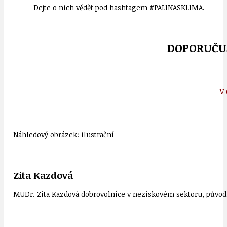
Dejte o nich vědět pod hashtagem #PALINASKLIMA.
DOPORUČUJ
V
Náhledový obrázek: ilustrační
Zita Kazdová
MUDr. Zita Kazdová dobrovolnice v neziskovém sektoru, původn