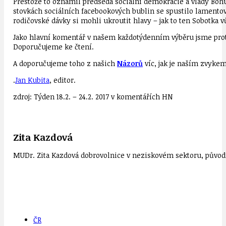
Přestože to oznámil předseda sociální demokracie a vlády Bohusl
stovkách sociálních facebookových bublin se spustilo lamentov
rodičovské dávky si mohli ukroutit hlavy – jak to ten Sobotka
Jako hlavní komentář v našem každotýdenním výběru jsme proto v
Doporučujeme ke čtení.
A doporučujeme toho z našich
Názorů
víc, jak je naším zvykem
.
Jan Kubita
, editor.
zdroj: Týden 18.2. – 24.2. 2017 v komentářích HN
Zita Kazdová
MUDr. Zita Kazdová dobrovolnice v neziskovém sektoru, původn
ČR