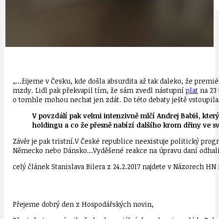
IDEAL LUX
OSOBNOST
„…žijeme v Česku, kde došla absurdita až tak daleko, že prem
mzdy. Lidl pak překvapil tím, že sám zvedl nástupní
plat
na 23 
o tomhle mohou nechat jen zdát. Do této debaty ještě vstoupil
V povzdálí pak velmi intenzivně mlčí Andrej Babiš, který 
holdingu a co že přesně nabízí dalšího krom dřiny ve s
Závěr je pak tristní.V České republice neexistuje politický pr
Německo nebo Dánsko…Vyděšené reakce na úpravu daní odhali
celý článek Stanislava Bilera z 24.2.2017 najdete v Názorech HN 
Přejeme dobrý den z Hospodářských novin,