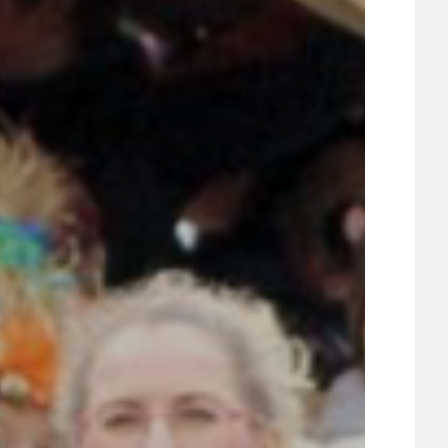
21
ÚZEMNÍ A STRATEGICKÝ PLÁN
VEŘEJNÉ ZAKÁZKY, VOLNÁ PRACOVNÍ MÍSTA
ZDRAVOTNÍ STŘEDISKO ÚJEZD NAD LESY
ŽIVOT KOLEM NÁS