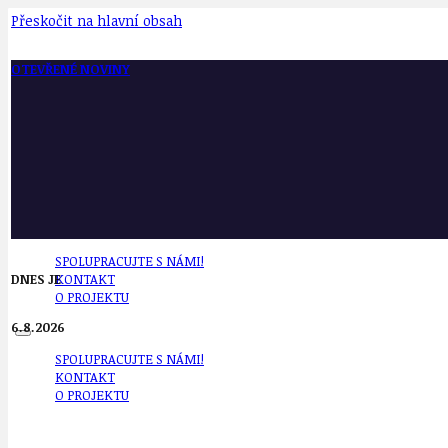
Přeskočit na hlavní obsah
OTEVŘENÉ NOVINY
SPOLUPRACUJTE S NÁMI!
DNES JE
KONTAKT
O PROJEKTU
6.8.2026
SPOLUPRACUJTE S NÁMI!
KONTAKT
O PROJEKTU