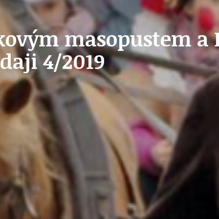
STAVEBNÍ ZÁKON
kovým masopustem a 
aji 4/2019
U
PETICE, VÝZVY, HLASOVÁNÍ, SOUTĚŽE
SPOJKA
POLITIKA