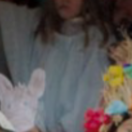
PŘEVZATÉ ZPRÁVY Z ÚŘADU MČ PRAHA 
OLEČNOST
SKAUTSKÁ KLUBOVNA
VODAJE
ŠKOLY A ŠKOLSTVÍ
UKEM
SOCIÁLNÍ PROJEKTY A POMOC