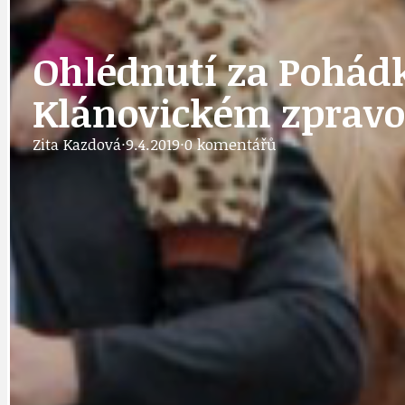
IDEAL LUX
OSOBNOST
Ohlédnutí za Pohád
Klánovickém zpravod
PRAHA UDRŽITELNÁ
OBČANSKÁ SPOLEČNOST
DEZINFORMACE
Zita Kazdová
·
9.4.2019
·
0 komentářů
CYKLOVÝLETY
POZVÁNKY
DALŠÍ
AKTUALITY
JEDNOU VĚTO
BÁSNĚ. FEJETONY. SATIRA
KLÁNOVICKÁ 