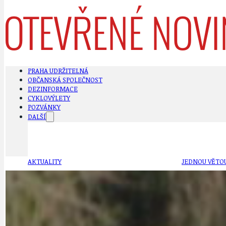
PRAHA UDRŽITELNÁ
OBČANSKÁ SPOLEČNOST
DEZINFORMACE
CYKLOVÝLETY
POZVÁNKY
DALŠÍ
AKTUALITY
JEDNOU VĚTO
BÁSNĚ. FEJETONY. SATIRA
KLÁNOVICKÁ 