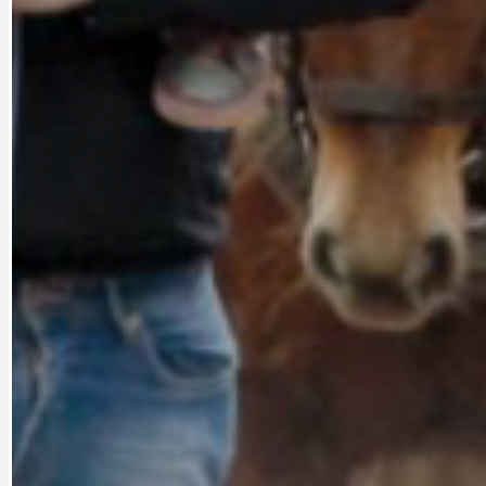
CYKLOVÝLETY
KRUHOVÝ OBJE
DATA A VÝROČÍ
KULTURNÍ MO
DEZINFORMACE
NÁDRAŽÍ PRAH
DOBRÉ ZPRÁVY
NÁZOR