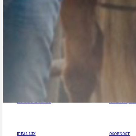
DOPORUČUJEME
NEZAŘAZENÉ
DOPRAVA
OBČANSKÁ SP
GRANTY A DOTACE
OBECNÍ ZPRA
HODKOVSKÁ ULICE
OBRAZEM, ZV
IDEAL LUX
OSOBNOST