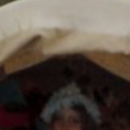
ZD V KOLODĚJÍCH
POZVÁNKY
ZAIKA
PRAHA UDRŽITELNÁ
A - KLÁNOVICE A PARKOVÁNÍ
PRAŽSKÉ STAVEBNÍ PŘEDPISY
PŘELOŽKA I/12 A STAVBA 511