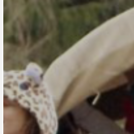
CYKLOVÝLETY
KRUHOVÝ OBJE
DATA A VÝROČÍ
KULTURNÍ MO
DEZINFORMACE
NÁDRAŽÍ PRAH
DOBRÉ ZPRÁVY
NÁZOR