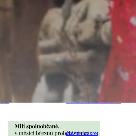
PŘEVZATÉ ZPRÁVY Z ÚŘADU MČ PRAHA 
OLEČNOST
SKAUTSKÁ KLUBOVNA
VODAJE
ŠKOLY A ŠKOLSTVÍ
UKEM
SOCIÁLNÍ PROJEKTY A POMOC
STAVEBNÍ ZÁKON