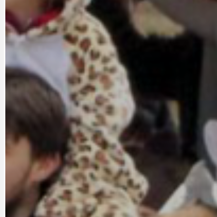
DOPORUČUJEME
NEZAŘAZENÉ
DOPRAVA
OBČANSKÁ SP
GRANTY A DOTACE
OBECNÍ ZPRA
HODKOVSKÁ ULICE
OBRAZEM, ZV