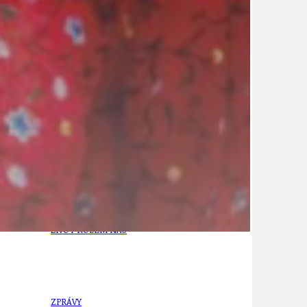
21
ÚZEMNÍ A STRATEGICKÝ PLÁN
VEŘEJNÉ ZAKÁZKY, VOLNÁ PRACOVNÍ MÍSTA
ZDRAVOTNÍ STŘEDISKO ÚJEZD NAD LESY
ŽIVOT KOLEM NÁS
ZPRÁVY