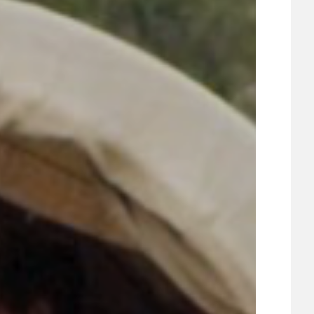
UDRŽITELNOST
ÚJEZDSKÉ JEDNOSMĚRKY
ÚJEZDSKÝ ZPRAVODAJ
ÚVALSKÉ KOUPALIŠTĚ