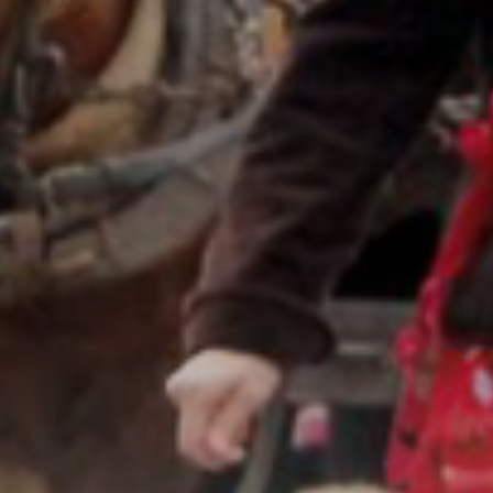
ZD V KOLODĚJÍCH
POZVÁNKY
ZAIKA
PRAHA UDRŽITELNÁ
A - KLÁNOVICE A PARKOVÁNÍ
PRAŽSKÉ STAVEBNÍ PŘEDPISY
PŘELOŽKA I/12 A STAVBA 511