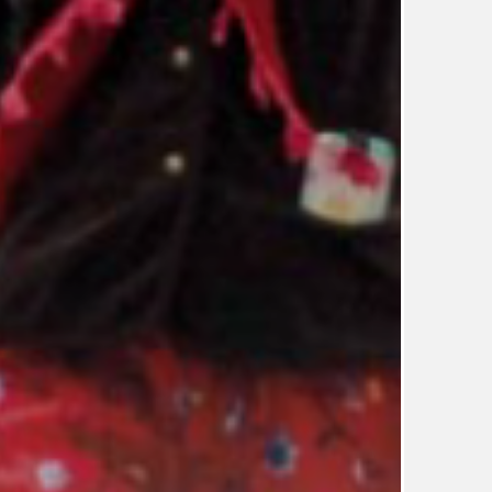
UDRŽITELNOST
ÚJEZDSKÉ JEDNOSMĚRKY
ÚJEZDSKÝ ZPRAVODAJ
ÚVALSKÉ KOUPALIŠTĚ