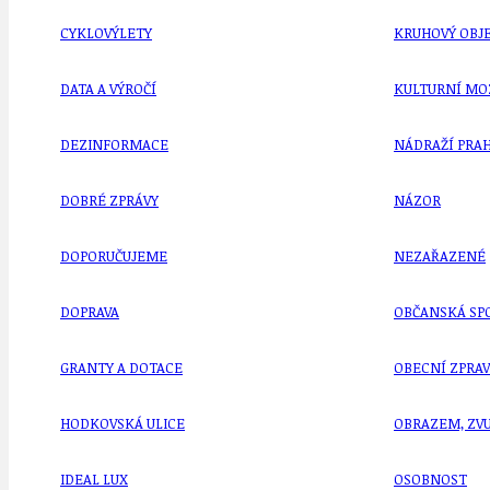
CYKLOVÝLETY
KRUHOVÝ OBJE
DATA A VÝROČÍ
KULTURNÍ MO
DEZINFORMACE
NÁDRAŽÍ PRAH
DOBRÉ ZPRÁVY
NÁZOR
DOPORUČUJEME
NEZAŘAZENÉ
DOPRAVA
OBČANSKÁ SP
GRANTY A DOTACE
OBECNÍ ZPRA
HODKOVSKÁ ULICE
OBRAZEM, ZV
IDEAL LUX
OSOBNOST