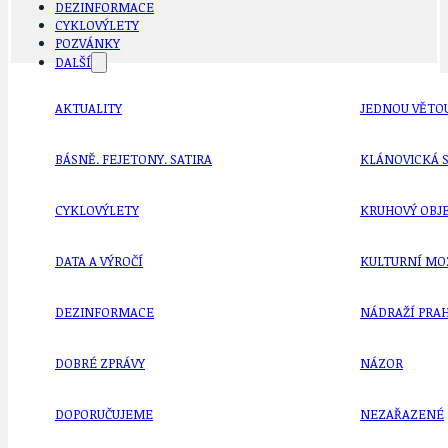
DEZINFORMACE
CYKLOVÝLETY
POZVÁNKY
DALŠÍ
AKTUALITY
JEDNOU VĚTO
BÁSNĚ. FEJETONY. SATIRA
KLÁNOVICKÁ 
CYKLOVÝLETY
KRUHOVÝ OBJE
DATA A VÝROČÍ
KULTURNÍ MO
DEZINFORMACE
NÁDRAŽÍ PRAH
DOBRÉ ZPRÁVY
NÁZOR
DOPORUČUJEME
NEZAŘAZENÉ