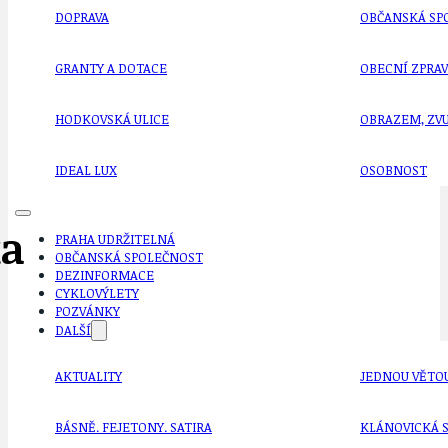
DOPRAVA
OBČANSKÁ SP
GRANTY A DOTACE
OBECNÍ ZPRA
HODKOVSKÁ ULICE
OBRAZEM, ZV
IDEAL LUX
OSOBNOST
ka
PRAHA UDRŽITELNÁ
OBČANSKÁ SPOLEČNOST
DEZINFORMACE
CYKLOVÝLETY
POZVÁNKY
DALŠÍ
AKTUALITY
JEDNOU VĚTO
BÁSNĚ. FEJETONY. SATIRA
KLÁNOVICKÁ 