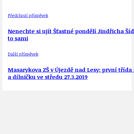
Předchozí příspěvek
Nenechte si ujít Šťastné pondělí Jindřicha Šíd
to sami
Další příspěvek
Masarykova ZŠ v Újezdě nad Lesy: první třída
a dílničku ve středu 27.3.2019