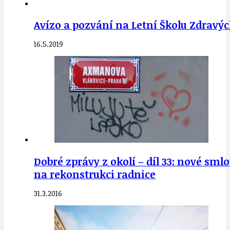
Avízo a pozvání na Letní Školu Zdravý
16.5.2019
Dobré zprávy z okolí – díl 33: nové sm
na rekonstrukci radnice
31.3.2016