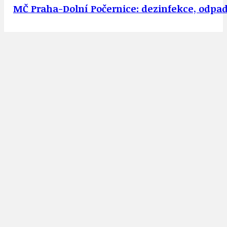
MČ Praha-Dolní Počernice: dezinfekce, odpady,