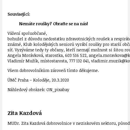
Související:
Nemáte roušky? Obraťte se na nás!
Vážení spoluobčané,
bohužel z důvodu nedostatku zdravotnických roušek a respirát
známé, Klub kolodějských seniorů vyrábí roušky pro starší obč
síť. Vyzýváme tedy ty občany, kteří nemají možnost si šitou rou
Angela Morávková, starostka, 603 516 522, angela.moravkova@k
Vladimír Mužík, místostarosta, 777 132 041, vladimir.muzik@ko
Všem dobrovolníkům zároveň tímto děkujeme.
ÚMČ Praha – Koloděje, 20.3.2020
Náhledový obrázek: ON_pixabay
Zita Kazdová
MUDr. Zita Kazdová dobrovolnice v neziskovém sektoru, původn