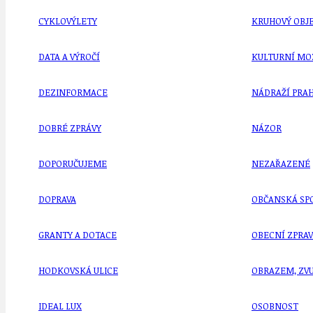
CYKLOVÝLETY
KRUHOVÝ OBJE
DATA A VÝROČÍ
KULTURNÍ MO
DEZINFORMACE
NÁDRAŽÍ PRAH
DOBRÉ ZPRÁVY
NÁZOR
DOPORUČUJEME
NEZAŘAZENÉ
DOPRAVA
OBČANSKÁ SP
GRANTY A DOTACE
OBECNÍ ZPRA
HODKOVSKÁ ULICE
OBRAZEM, ZV
IDEAL LUX
OSOBNOST