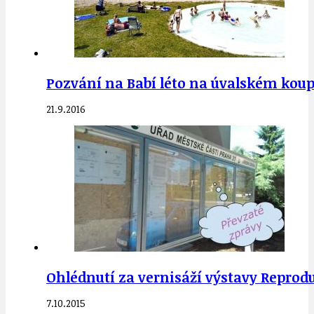
Pozvání na Babí léto na úvalském koupal
21.9.2016
Ohlédnutí za vernisáží výstavy Reprod
7.10.2015