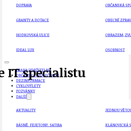
DOPRAVA
OBČANSKÁ SP
GRANTY A DOTACE
OBECNÍ ZPRA
HODKOVSKÁ ULICE
OBRAZEM, ZV
IDEAL LUX
OSOBNOST
 IT specialistu
PRAHA UDRŽITELNÁ
OBČANSKÁ SPOLEČNOST
DEZINFORMACE
CYKLOVÝLETY
POZVÁNKY
DALŠÍ
AKTUALITY
JEDNOU VĚTO
BÁSNĚ. FEJETONY. SATIRA
KLÁNOVICKÁ 