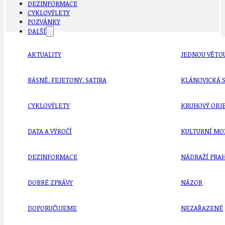
DEZINFORMACE
CYKLOVÝLETY
POZVÁNKY
DALŠÍ
AKTUALITY
JEDNOU VĚTO
BÁSNĚ. FEJETONY. SATIRA
KLÁNOVICKÁ 
CYKLOVÝLETY
KRUHOVÝ OBJE
DATA A VÝROČÍ
KULTURNÍ MO
DEZINFORMACE
NÁDRAŽÍ PRAH
DOBRÉ ZPRÁVY
NÁZOR
DOPORUČUJEME
NEZAŘAZENÉ