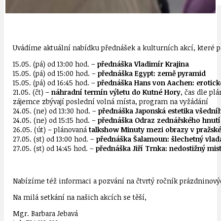
Uvádíme aktuální nabídku přednášek a kulturních akcí, které 
15.05. (pá) od 13:00 hod. –
přednáška Vladimír Krajina
15.05. (pá) od 15:00 hod. –
přednáška Egypt: země pyramid
15.05. (pá) od 16:45 hod. –
přednáška Hans von Aachen: erotick
21.05. (čt) –
náhradní termín výletu do Kutné Hory
, čas dle pl
zájemce zbývají poslední volná místa, program na vyžádání
24.05. (ne) od 13:30 hod. –
přednáška Japonská estetika všedn
24.05. (ne) od 15:15 hod. –
přednáška Odraz zednářského hnutí
26.05. (út) – plánovaná
talkshow Minuty mezi obrazy v pražsk
27.05. (st) od 13:00 hod. –
přednáška Šalamoun: šlechetný vlad
27.05. (st) od 14:45 hod. –
přednáška Jiří Trnka: nedostižný mi
Nabízíme též informaci a pozvání na čtvrtý ročník prázdnino
Na milá setkání na našich akcích se těší,
Mgr. Barbara Jebavá