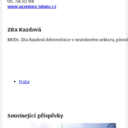
tel. 724 112 918
www.agentura-jabato.cz
Zita Kazdová
MUDr. Zita Kazdová dobrovolnice v neziskovém sektoru, původn
Praha
Související příspěvky