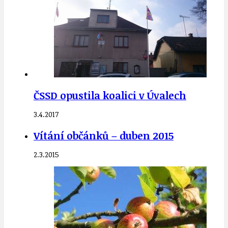
ČSSD opustila koalici v Úvalech
3.4.2017
Vítání občánků – duben 2015
2.3.2015