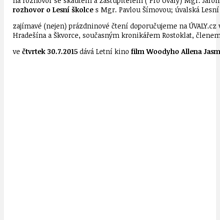
na rozhovor se skautem a zastupitelem ( Pro Úvaly) Mgr. Jaro
rozhovor o Lesní školce
s Mgr. Pavlou Šímovou; úvalská Lesní 
zajímavé (nejen) prázdninové čtení doporučujeme na ÚVALY.cz 
Hradešína a Škvorce, současným kronikářem Rostoklat, členem
ve
čtvrtek 30.7.2015
dává Letní kino
film Woodyho Allena Jasm