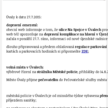
Úvaly k datu 27.7.2015:
dopravní omezení:
obecní web informuje o tom, že
ulice Na Spojce v Úvalech
pro
web též upozorňuje na
dopravní komplikace na hlavní v Újez
začala v pondělí 27.7. ráno, informaci od nové újezdské radnic
dlouho připravovaná a předem ohlašovaná
regulace parkování 
kartách a parkovacích hodinách si připomeňte
ZDE
;
volná místa v Úvalech:
výběrové řízení na
strážníka Městské policie
, přihlášky do 14.8
Město Úvaly přijme
pečovatelku
do Pečovatelské služby města Ú
městská policie v Úvalech je od minulého týdne vybavena
přen
příjezdem sanitky;