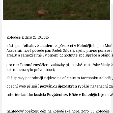
IDEAL LUX
OSOBNOST
Koloděje k datu 22.10.2015
zástupce
fotbalové akademie, působící v Kolodějích,
pan Moťov
Akademii nově povede pan Radek Sňozík a jeho jméno ponese i b
areálu a samozřejmě i v plnění dohodnuté spolupráce a plánů 
pro
nezákonné rozdělení zakázky
při stavbě mateřské školy 2
zatím nenabylo právní moci;
obě zprávy podrobněji najdete na oficiálním facebooku Koloděj
obecní web přináší
pozvánku újezdských rybářů
na taneční zá
interiér farního
kostela Povýšení sv. Kříže v Kolodějích
je nově
náhledový obrázek: děti na Kolodějské hoře, zdroj FB Koloděje