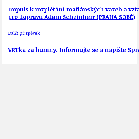
Impuls k rozplétání mafiánských vazeb a vz
pro dopravu Adam Scheinherr (PRAHA SOBĚ)
Další příspěvek
VRTka za humny. Informujte se a napište Spr