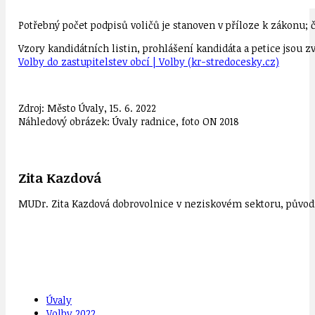
Potřebný počet podpisů voličů je stanoven v příloze k zákonu;
Vzory kandidátních listin, prohlášení kandidáta a petice jsou 
Volby do zastupitelstev obcí | Volby (kr-stredocesky.cz)
Zdroj: Město Úvaly, 15. 6. 2022
Náhledový obrázek: Úvaly radnice, foto ON 2018
Zita Kazdová
MUDr. Zita Kazdová dobrovolnice v neziskovém sektoru, původn
Úvaly
Volby 2022