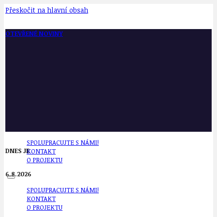
Přeskočit na hlavní obsah
OTEVŘENÉ NOVINY
SPOLUPRACUJTE S NÁMI!
DNES JE
KONTAKT
O PROJEKTU
6.8.2026
SPOLUPRACUJTE S NÁMI!
KONTAKT
O PROJEKTU