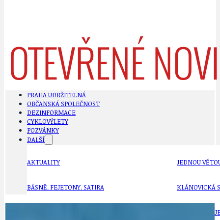
PRAHA UDRŽITELNÁ
OBČANSKÁ SPOLEČNOST
DEZINFORMACE
CYKLOVÝLETY
POZVÁNKY
DALŠÍ
AKTUALITY
JEDNOU VĚTO
BÁSNĚ. FEJETONY. SATIRA
KLÁNOVICKÁ 
CYKLOVÝLETY
KRUHOVÝ OBJE