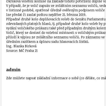
Okrsková volební komise na základě tohoto potvrzení dopíše v
V případě, že je volič zapsán ve zvláštním seznamu voličů, v
v listinné podobě, opatřené úředně ověřeným podpisem voliče n
lze předat či zaslat poštou nejdříve 21. března 2019.
Případné druhé kolo doplňovacích voleb do Senátu Parlamentu
odevzdaných platných hlasů, tj. případné druhé kolo voleb by pr
vydání voličského průkazu také před případným druhým kolem v
Volič, který se dostaví do volební místnosti s voličským průkaz
přiloží k výpisu ze zvláštního seznamu voličů. Po záznamu ve
úředním razítkem a úplnou sadu hlasovacích lístků.
Ing. Blanka Birková
Source: MČ Praha 21
admin
Zde můžete napsat základní informace o sobě (co děláte, co mát