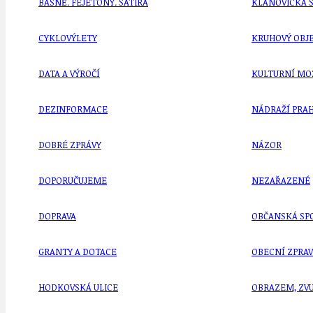
BÁSNĚ. FEJETONY. SATIRA
KLÁNOVICKÁ 
CYKLOVÝLETY
KRUHOVÝ OBJE
DATA A VÝROČÍ
KULTURNÍ MO
DEZINFORMACE
NÁDRAŽÍ PRAH
DOBRÉ ZPRÁVY
NÁZOR
DOPORUČUJEME
NEZAŘAZENÉ
DOPRAVA
OBČANSKÁ SP
GRANTY A DOTACE
OBECNÍ ZPRA
HODKOVSKÁ ULICE
OBRAZEM, ZV