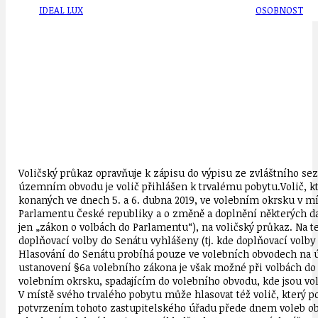
IDEAL LUX
OSOBNOST
Voličský průkaz opravňuje k zápisu do výpisu ze zvláštního se
územním obvodu je volič přihlášen k trvalému pobytu.Volič, kt
konaných ve dnech 5. a 6. dubna 2019, ve volebním okrsku v m
Parlamentu České republiky a o změně a doplnění některých da
jen „zákon o volbách do Parlamentu“), na voličský průkaz. Na t
doplňovací volby do Senátu vyhlášeny (tj. kde doplňovací volby
Hlasování do Senátu probíhá pouze ve volebních obvodech na ú
ustanovení §6a volebního zákona je však možné při volbách do
volebním okrsku, spadajícím do volebního obvodu, kde jsou volb
V místě svého trvalého pobytu může hlasovat též volič, který 
potvrzením tohoto zastupitelského úřadu přede dnem voleb ob