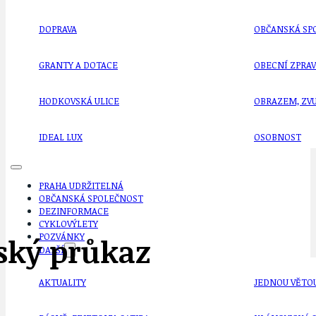
DOPRAVA
OBČANSKÁ SP
GRANTY A DOTACE
OBECNÍ ZPRA
HODKOVSKÁ ULICE
OBRAZEM, ZV
IDEAL LUX
OSOBNOST
PRAHA UDRŽITELNÁ
OBČANSKÁ SPOLEČNOST
DEZINFORMACE
CYKLOVÝLETY
POZVÁNKY
čský průkaz
DALŠÍ
AKTUALITY
JEDNOU VĚTO