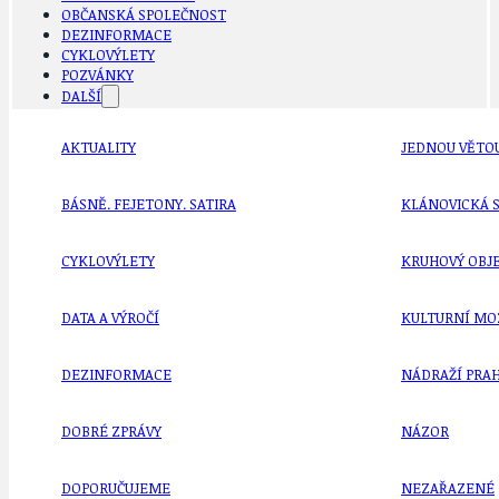
OBČANSKÁ SPOLEČNOST
DEZINFORMACE
CYKLOVÝLETY
POZVÁNKY
DALŠÍ
AKTUALITY
JEDNOU VĚTO
BÁSNĚ. FEJETONY. SATIRA
KLÁNOVICKÁ 
CYKLOVÝLETY
KRUHOVÝ OBJE
DATA A VÝROČÍ
KULTURNÍ MO
DEZINFORMACE
NÁDRAŽÍ PRAH
DOBRÉ ZPRÁVY
NÁZOR
DOPORUČUJEME
NEZAŘAZENÉ