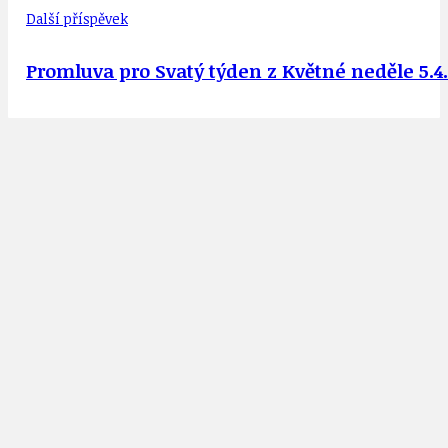
Další příspěvek
Promluva pro Svatý týden z Květné neděle 5.4