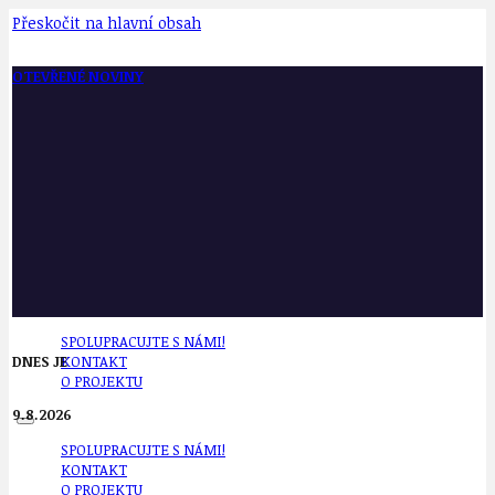
Přeskočit na hlavní obsah
OTEVŘENÉ NOVINY
SPOLUPRACUJTE S NÁMI!
DNES JE
KONTAKT
O PROJEKTU
9.8.2026
SPOLUPRACUJTE S NÁMI!
KONTAKT
O PROJEKTU