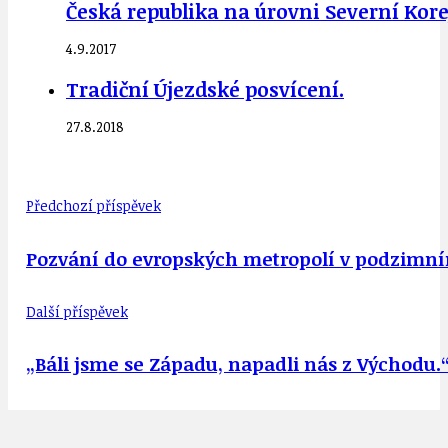
Česká republika na úrovni Severní Kore
4.9.2017
Tradiční Újezdské posvícení.
27.8.2018
Předchozí příspěvek
Pozvání do evropských metropolí v podzimním
Další příspěvek
„Báli jsme se Západu, napadli nás z Východu.“