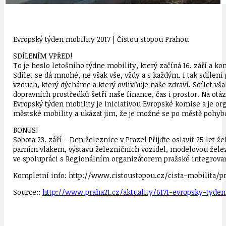
Evropský týden mobility 2017 | Čistou stopou Prahou
SDÍLENÍM VPŘED!
To je heslo letošního týdne mobility, který začíná 16. září a 
Sdílet se dá mnohé, ne však vše, vždy a s každým. I tak sdílen
vzduch, který dýcháme a který ovlivňuje naše zdraví. Sdílet vš
dopravních prostředků šetří naše finance, čas i prostor. Na ot
Evropský týden mobility je iniciativou Evropské komise a je o
městské mobility a ukázat jim, že je možné se po městě pohybo
BONUS!
Sobota 23. září – Den železnice v Praze! Přijďte oslavit 25 le
parním vlakem, výstavu železničních vozidel, modelovou železn
ve spolupráci s Regionálním organizátorem pražské integrova
Kompletní info: http://www.cistoustopou.cz/cista-mobilita/p
Source::
http://www.praha21.cz/aktuality/6171-evropsky-tyde