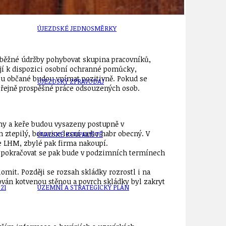
ÚJEZDSKÉ JEDNOSMĚRKY
 běžné údržby pohybovat skupina pracovníků,
jí k dispozici osobní ochranné pomůcky,
užbu občané budou vnímat pozitivně. Pokud se
ÚJEZDSKÝ ZPRAVODAJ
 veřejně prospěšné práce odsouzených osob.
omy a keře budou vysazeny postupně v
n ztepilý, borovice lesní nebo habr obecný. V
ÚVALSKÉ KOUPALIŠTĚ
e LHM, zbylé pak firma nakoupí.
, pokračovat se pak bude v podzimních termínech
omit. Později se rozsah skládky rozrostl i na
zován kotvenou stěnou a povrch skládky byl zakryt
21
ÚZEMNÍ A STRATEGICKÝ PLÁN