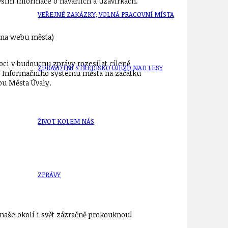
vším informace o haváriích a uzavírkách.
VEŘEJNÉ ZAKÁZKY, VOLNÁ PRACOVNÍ MÍSTA
e na webu města)
moci v budoucnu zprávy rozesílat cíleně
ZDRAVOTNÍ STŘEDISKO ÚJEZD NAD LESY
ěně Informačního systému města na začátku
bu Města Úvaly.
ŽIVOT KOLEM NÁS
ZPRÁVY
aše okolí i svět zázračně prokouknou!