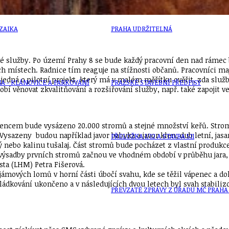
ZAIKA
PRAHA UDRŽITELNÁ
vé služby. Po území Prahy 8 se bude každý pracovní den nad rámec
h místech. Radnice tím reaguje na stížnosti občanů. Pracovníci ma
e jedná o pilotní projekt, který má v malém měřítku ověřit, zda sl
A - KLÁNOVICE A PARKOVÁNÍ
PRAŽSKÉ STAVEBNÍ PŘEDPISY
dobí věnovat zkvalitňování a rozšiřování služby, např. také zapojit
ivencem bude vysázeno 20.000 stromů a stejné množství keřů. Str
 Vysazeny budou například javor babyka a javor klen, dub letní, jasa
PŘELOŽKA I/12 A STAVBA 511
 nebo kalinu tušalaj. Část stromů bude pocházet z vlastní produkc
ní výsadby prvních stromů začnou ve vhodném období v průběhu jara
sta (LHM) Petra Fišerová.
ámových lomů v horní části úbočí svahu, kde se těžil vápenec a dol
skládkování ukončeno a v následujících dvou letech byl svah stabili
PŘEVZATÉ ZPRÁVY Z ÚŘADU MČ PRAHA 