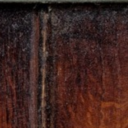
U
PETICE, VÝZVY, HLASOVÁNÍ, SOUTĚŽE
SPOJKA
POLITIKA
ZD V KOLODĚJÍCH
POZVÁNKY