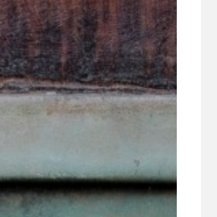
ÚJEZDSKÉ JEDNOSMĚRKY
ÚJEZDSKÝ ZPRAVODAJ
ÚVALSKÉ KOUPALIŠTĚ
21
ÚZEMNÍ A STRATEGICKÝ PLÁN