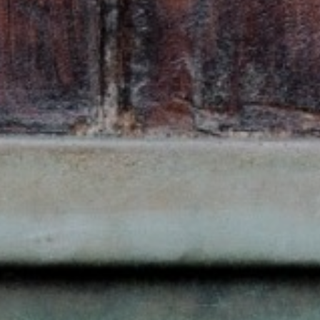
ZAIKA
PRAHA UDRŽITELNÁ
A - KLÁNOVICE A PARKOVÁNÍ
PRAŽSKÉ STAVEBNÍ PŘEDPISY
PŘELOŽKA I/12 A STAVBA 511
PŘEVZATÉ ZPRÁVY Z ÚŘADU MČ PRAHA 