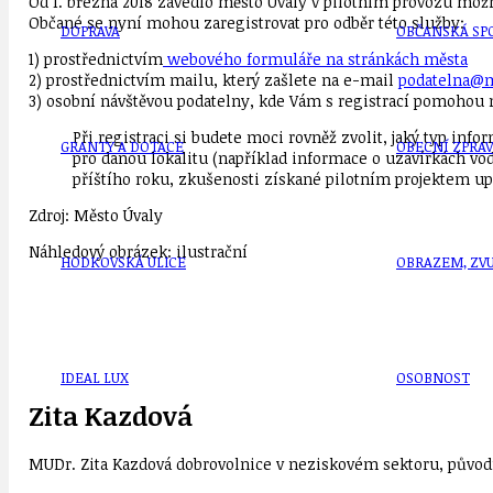
Od 1. března 2018 zavedlo město Úvaly v pilotním provozu možn
Občané se nyní mohou zaregistrovat pro odběr této služby:
DOPRAVA
OBČANSKÁ SP
1) prostřednictvím
webového formuláře na stránkách města
2) prostřednictvím mailu, který zašlete na e-mail
podatelna@m
3) osobní návštěvou podatelny, kde Vám s registrací pomohou
Při registraci si budete moci rovněž zvolit, jaký typ inf
GRANTY A DOTACE
OBECNÍ ZPRA
pro danou lokalitu (například informace o uzavírkách vo
příštího roku, zkušenosti získané pilotním projektem up
Zdroj: Město Úvaly
Náhledový obrázek: ilustrační
HODKOVSKÁ ULICE
OBRAZEM, ZV
IDEAL LUX
OSOBNOST
Zita Kazdová
MUDr. Zita Kazdová dobrovolnice v neziskovém sektoru, původn