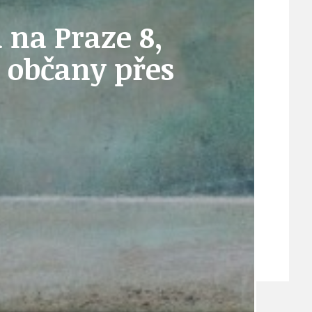
d na Praze 8,
VEŘEJNÉ ZAKÁZKY, VOLNÁ PRACOVNÍ MÍSTA
o občany přes
ZDRAVOTNÍ STŘEDISKO ÚJEZD NAD LESY
ŽIVOT KOLEM NÁS
ZPRÁVY