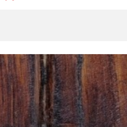
U
PETICE, VÝZVY, HLASOVÁNÍ, SOUTĚŽE
SPOJKA
POLITIKA
ZD V KOLODĚJÍCH
POZVÁNKY