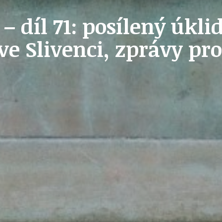
– díl 71: posílený úkli
OLEČNOST
SKAUTSKÁ KLUBOVNA
ve Slivenci, zprávy pr
VODAJE
ŠKOLY A ŠKOLSTVÍ
UKEM
SOCIÁLNÍ PROJEKTY A POMOC
STAVEBNÍ ZÁKON