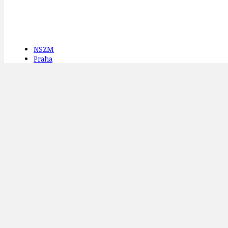
NSZM
Praha
Praha 8
Úvaly
Související příspěvky