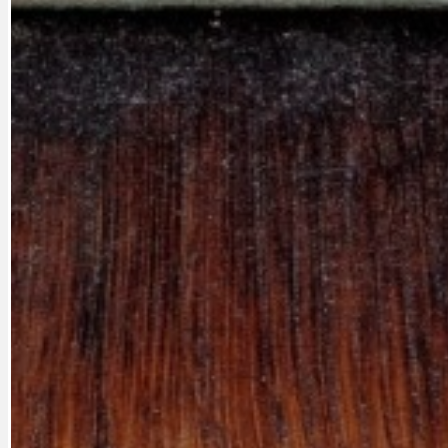
PRAHA UDRŽITELNÁ
OBČANSKÁ SPOLEČNOST
DEZINFORMACE
CYKLOVÝLETY
POZVÁNKY
DALŠÍ
AKTUALITY
JEDNOU VĚTO
BÁSNĚ. FEJETONY. SATIRA
KLÁNOVICKÁ 
CYKLOVÝLETY
KRUHOVÝ OBJE