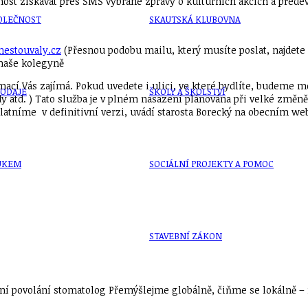
ost získávat přes SMS vybrané zprávy o kulturních akcích a přede
OLEČNOST
SKAUTSKÁ KLUBOVNA
estouvaly.cz
(Přesnou podobu mailu, který musíte poslat, najdet
 naše kolegyně
ormací Vás zajímá. Pokud uvedete i ulici, ve které bydlíte, budeme 
VODAJE
ŠKOLY A ŠKOLSTVÍ
dy atd. ) Tato služba je v plném nasazení plánována při velké zm
latníme v definitivní verzi, uvádí starosta Borecký na obecním we
UKEM
SOCIÁLNÍ PROJEKTY A POMOC
STAVEBNÍ ZÁKON
í povolání stomatolog Přemýšlejme globálně, čiňme se lokálně – n