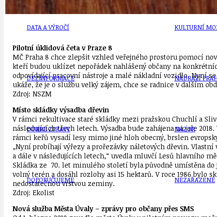
DATA A VÝROČÍ
KULTURNÍ MO
Pilotní úklidová četa v Praze 8
MČ Praha 8 chce zlepšit vzhled veřejného prostoru pomocí no
kteří budou uklízet nepořádek nahlášený občany na konkrétníc
odpovídající pracovní nástroje a malé nákladní vozidlo. Nyní s
DEZINFORMACE
NÁDRAŽÍ PRAH
ukáže, že je o službu velký zájem, chce se radnice v dalším ob
Zdroj: NSZM
Místo skládky výsadba dřevin
V rámci rekultivace staré skládky mezi pražskou Chuchlí a Sl
následujících třech letech. Výsadba bude zahájena na jaře 2018.
DOBRÉ ZPRÁVY
NÁZOR
rámci keřů vysadí lesy mimo jiné hloh obecný, brslen evropský
„Nyní probíhají výřezy a prořezávky náletových dřevin. Vlast
a dále v následujících letech,“ uvedla mluvčí Lesů hlavního mě
Skládka ze 70. let minulého století byla původně umístěna do j
volný terén a dosáhl rozlohy asi 15 hektarů. V roce 1986 bylo 
DOPORUČUJEME
NEZAŘAZENÉ
nedostatečnou vrstvou zeminy.
Zdroj: Ekolist
Nová služba Města Úvaly – zprávy pro občany přes SMS