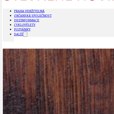
PRAHA UDRŽITELNÁ
OBČANSKÁ SPOLEČNOST
DEZINFORMACE
CYKLOVÝLETY
POZVÁNKY
DALŠÍ
AKTUALITY
JEDNOU VĚTO
BÁSNĚ. FEJETONY. SATIRA
KLÁNOVICKÁ 
CYKLOVÝLETY
KRUHOVÝ OBJE