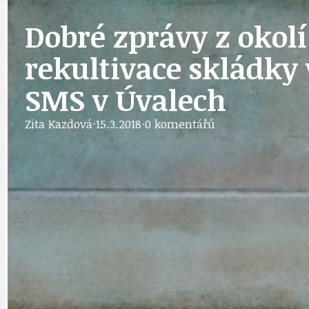
Dobré zprávy z okolí 
DOPRAVA
OBČANSKÁ SP
rekultivace skládky 
SMS v Úvalech
GRANTY A DOTACE
OBECNÍ ZPRA
Zita Kazdová
·
15.3.2018
·
0 komentářů
HODKOVSKÁ ULICE
OBRAZEM, ZV
IDEAL LUX
OSOBNOST