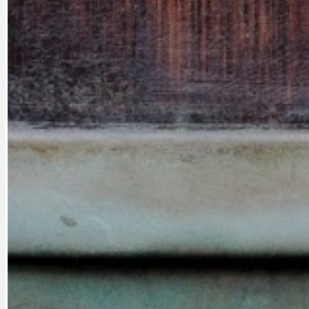
DATA A VÝROČÍ
KULTURNÍ MO
DEZINFORMACE
NÁDRAŽÍ PRAH
DOBRÉ ZPRÁVY
NÁZOR
DOPORUČUJEME
NEZAŘAZENÉ