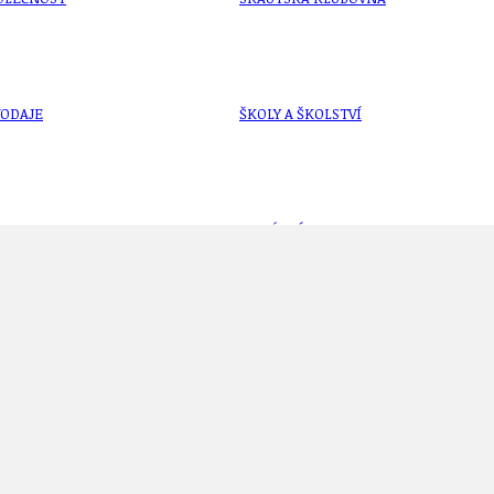
VODAJE
ŠKOLY A ŠKOLSTVÍ
UKEM
SOCIÁLNÍ PROJEKTY A POMOC
STAVEBNÍ ZÁKON
í na Večer sokolských světel v Praze na Čerto