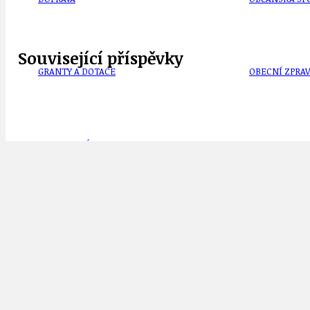
Související příspěvky
GRANTY A DOTACE
OBECNÍ ZPRA
HODKOVSKÁ ULICE
OBRAZEM, ZV
IDEAL LUX
OSOBNOST
8. října: Památný den sokolstva. Pozván
8.10.2019