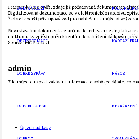
Pracovník ÚMČ ověří, zda je již požadovaná dokumentace digitaliz
DATA A VÝROČÍ
KULTURNÍ MO
Digitalizovaná dokumentace se v elektronickém archivu zpřístu
Žadatel obdrží přístupový kód pro nahlížení a může si veškero
Nová stavební dokumentace určená k archivaci se digitalizuje od
elektronicky zpřístupněn klientům k nahlížení dálkovým přístu
DEZINFORMACE
NÁDRAŽÍ PRAH
Source: MČ Praha 21
admin
DOBRÉ ZPRÁVY
NÁZOR
Zde můžete napsat základní informace o sobě (co děláte, co mát
DOPORUČUJEME
NEZAŘAZENÉ
Újezd nad Lesy
DOPRAVA
OBČANSKÁ SP