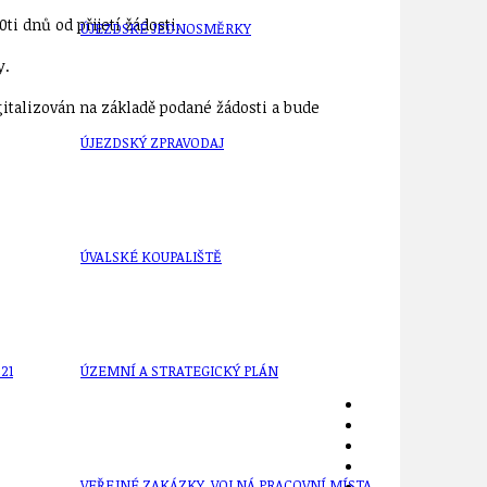
ti dnů od přijetí žádosti.
ÚJEZDSKÉ JEDNOSMĚRKY
y.
igitalizován na základě podané žádosti a bude
ÚJEZDSKÝ ZPRAVODAJ
ÚVALSKÉ KOUPALIŠTĚ
21
ÚZEMNÍ A STRATEGICKÝ PLÁN
VEŘEJNÉ ZAKÁZKY, VOLNÁ PRACOVNÍ MÍSTA