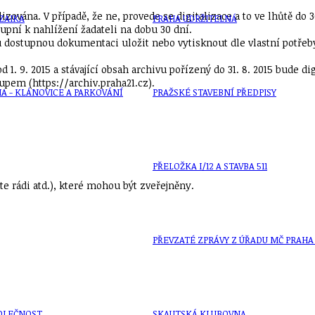
ována. V případě, že ne, provede se digitalizace a to ve lhůtě do 30
ZAIKA
PRAHA UDRŽITELNÁ
pní k nahlížení žadateli na dobu 30 dní.
u dostupnou dokumentaci uložit nebo vytisknout dle vlastní potřeb
 1. 9. 2015 a stávající obsah archivu pořízený do 31. 8. 2015 bude d
pem (https://archiv.praha21.cz).
A - KLÁNOVICE A PARKOVÁNÍ
PRAŽSKÉ STAVEBNÍ PŘEDPISY
PŘELOŽKA I/12 A STAVBA 511
e rádi atd.), které mohou být zveřejněny.
PŘEVZATÉ ZPRÁVY Z ÚŘADU MČ PRAHA 
OLEČNOST
SKAUTSKÁ KLUBOVNA