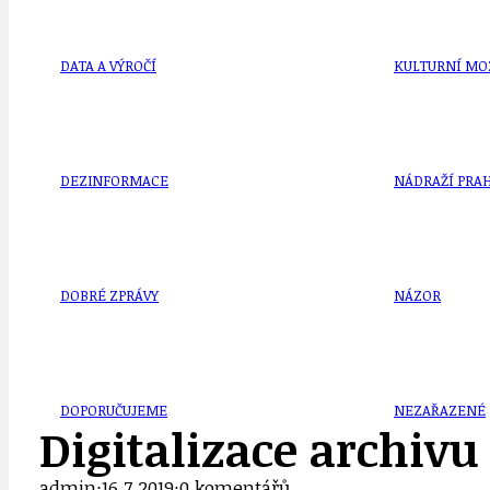
DATA A VÝROČÍ
KULTURNÍ MO
DEZINFORMACE
NÁDRAŽÍ PRAH
DOBRÉ ZPRÁVY
NÁZOR
DOPORUČUJEME
NEZAŘAZENÉ
Digitalizace archiv
admin
·
16.7.2019
·
0 komentářů