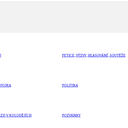
U
PETICE, VÝZVY, HLASOVÁNÍ, SOUTĚŽE
SPOJKA
POLITIKA
ZD V KOLODĚJÍCH
POZVÁNKY