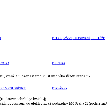
U
PETICE, VÝZVY, HLASOVÁNÍ, SOUTĚŽE
SPOJKA
POLITIKA
i, která je uložena v archivu stavebního úřadu Praha 21?
ZD V KOLODĚJÍCH
POZVÁNKY
(ID datové schránky: bz3bbxj)
ckým podpisem do elektronické podatelny MČ Praha 21 (podatelna@