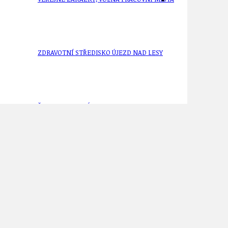
ZDRAVOTNÍ STŘEDISKO ÚJEZD NAD LESY
ŽIVOT KOLEM NÁS
ZPRÁVY
vce od 18 h