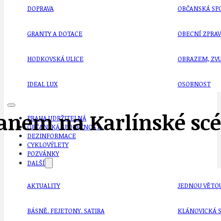
DOPRAVA
OBČANSKÁ SP
GRANTY A DOTACE
OBECNÍ ZPRA
HODKOVSKÁ ULICE
OBRAZEM, ZV
IDEAL LUX
OSOBNOST
nem na Karlínské scé
PRAHA UDRŽITELNÁ
OBČANSKÁ SPOLEČNOST
DEZINFORMACE
CYKLOVÝLETY
POZVÁNKY
DALŠÍ
AKTUALITY
JEDNOU VĚTO
BÁSNĚ. FEJETONY. SATIRA
KLÁNOVICKÁ 