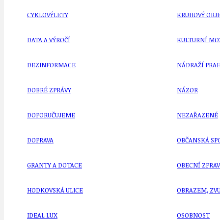
CYKLOVÝLETY
KRUHOVÝ OBJE
DATA A VÝROČÍ
KULTURNÍ MO
DEZINFORMACE
NÁDRAŽÍ PRAH
DOBRÉ ZPRÁVY
NÁZOR
DOPORUČUJEME
NEZAŘAZENÉ
DOPRAVA
OBČANSKÁ SP
GRANTY A DOTACE
OBECNÍ ZPRA
HODKOVSKÁ ULICE
OBRAZEM, ZV
IDEAL LUX
OSOBNOST