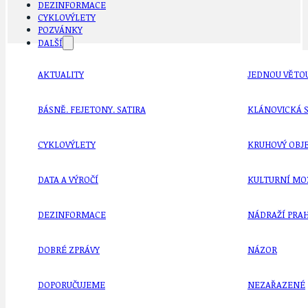
DEZINFORMACE
CYKLOVÝLETY
POZVÁNKY
DALŠÍ
AKTUALITY
JEDNOU VĚTO
BÁSNĚ. FEJETONY. SATIRA
KLÁNOVICKÁ 
CYKLOVÝLETY
KRUHOVÝ OBJE
DATA A VÝROČÍ
KULTURNÍ MO
DEZINFORMACE
NÁDRAŽÍ PRAH
DOBRÉ ZPRÁVY
NÁZOR
DOPORUČUJEME
NEZAŘAZENÉ