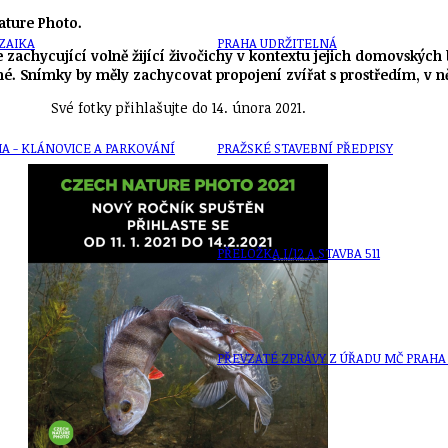
ature Photo.
ZAIKA
PRAHA UDRŽITELNÁ
e zachycující volně žijící živočichy v kontextu jejich domovských 
né. Snímky by měly zachycovat propojení zvířat s prostředím, v ně
Své fotky přihlašujte do 14. února 2021.
A - KLÁNOVICE A PARKOVÁNÍ
PRAŽSKÉ STAVEBNÍ PŘEDPISY
PŘELOŽKA I/12 A STAVBA 511
PŘEVZATÉ ZPRÁVY Z ÚŘADU MČ PRAHA 