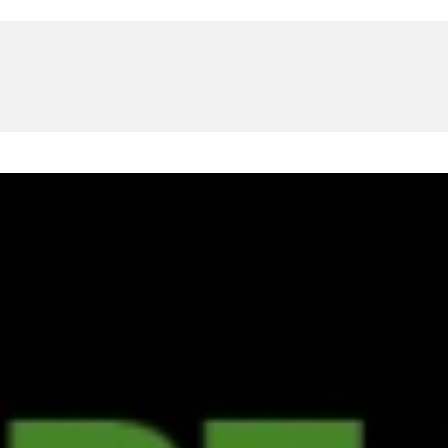
U
PETICE, VÝZVY, HLASOVÁNÍ, SOUTĚŽE
SPOJKA
POLITIKA
ZD V KOLODĚJÍCH
POZVÁNKY