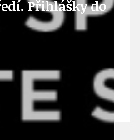
edí. Přihlášky do
VEŘEJNÉ ZAKÁZKY, VOLNÁ PRACOVNÍ MÍSTA
ZDRAVOTNÍ STŘEDISKO ÚJEZD NAD LESY
ŽIVOT KOLEM NÁS
ZPRÁVY