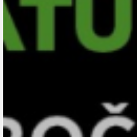
DATA A VÝROČÍ
KULTURNÍ MO
DEZINFORMACE
NÁDRAŽÍ PRAH
DOBRÉ ZPRÁVY
NÁZOR
DOPORUČUJEME
NEZAŘAZENÉ