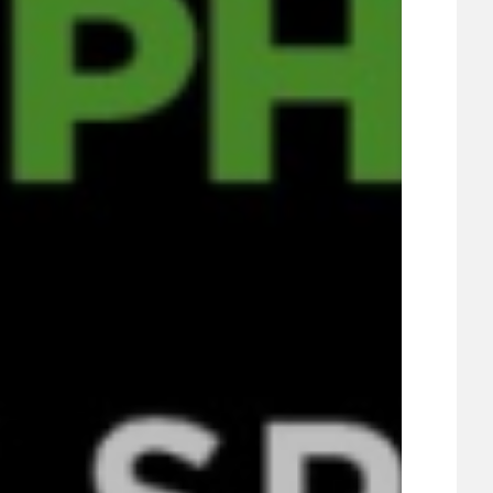
ÚJEZDSKÉ JEDNOSMĚRKY
ÚJEZDSKÝ ZPRAVODAJ
ÚVALSKÉ KOUPALIŠTĚ
21
ÚZEMNÍ A STRATEGICKÝ PLÁN