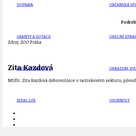
DOPRAVA
OBČANSKÁ SP
Podrob
GRANTY A DOTACE
OBECNÍ ZPRA
Zdroj: ZOO Praha
Zita Kazdová
HODKOVSKÁ ULICE
OBRAZEM, ZV
MUDr. Zita Kazdová dobrovolnice v neziskovém sektoru, původn
IDEAL LUX
OSOBNOST