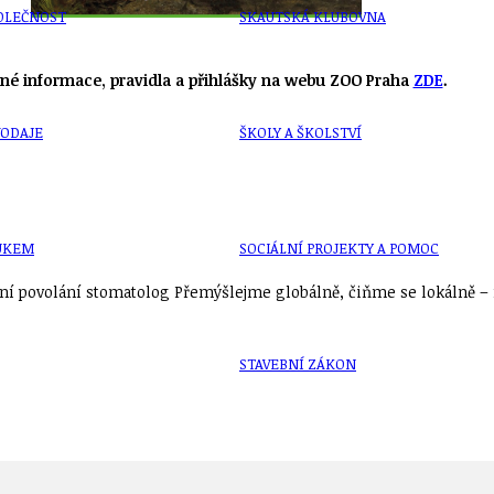
OLEČNOST
SKAUTSKÁ KLUBOVNA
né informace, pravidla a přihlášky na webu ZOO Praha
ZDE
.
VODAJE
ŠKOLY A ŠKOLSTVÍ
UKEM
SOCIÁLNÍ PROJEKTY A POMOC
í povolání stomatolog Přemýšlejme globálně, čiňme se lokálně – n
STAVEBNÍ ZÁKON