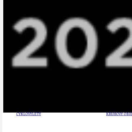
OBČANSKÁ SPOLEČNOST
DEZINFORMACE
CYKLOVÝLETY
POZVÁNKY
DALŠÍ
AKTUALITY
JEDNOU VĚTO
BÁSNĚ. FEJETONY. SATIRA
KLÁNOVICKÁ 
CYKLOVÝLETY
KRUHOVÝ OBJE