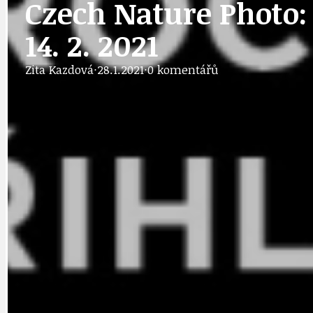
Czech Nature Photo: 
14. 2. 2021
DOPRAVA
OBČANSKÁ SP
Zita Kazdová
·
28.1.2021
·
0 komentářů
GRANTY A DOTACE
OBECNÍ ZPRA
HODKOVSKÁ ULICE
OBRAZEM, ZV
IDEAL LUX
OSOBNOST
PRAHA UDRŽITELNÁ