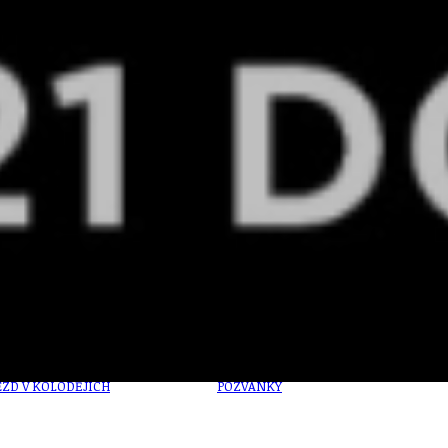
U
PETICE, VÝZVY, HLASOVÁNÍ, SOUTĚŽE
SPOJKA
POLITIKA
ZD V KOLODĚJÍCH
POZVÁNKY