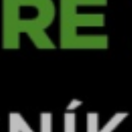
ZAIKA
PRAHA UDRŽITELNÁ
A - KLÁNOVICE A PARKOVÁNÍ
PRAŽSKÉ STAVEBNÍ PŘEDPISY
PŘELOŽKA I/12 A STAVBA 511
PŘEVZATÉ ZPRÁVY Z ÚŘADU MČ PRAHA 