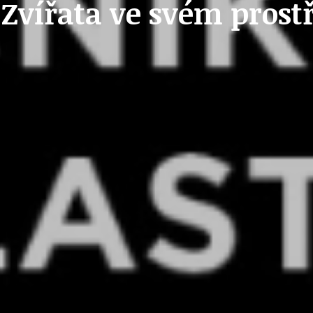
Zvířata ve svém prostř
OLEČNOST
SKAUTSKÁ KLUBOVNA
VODAJE
ŠKOLY A ŠKOLSTVÍ
UKEM
SOCIÁLNÍ PROJEKTY A POMOC
STAVEBNÍ ZÁKON