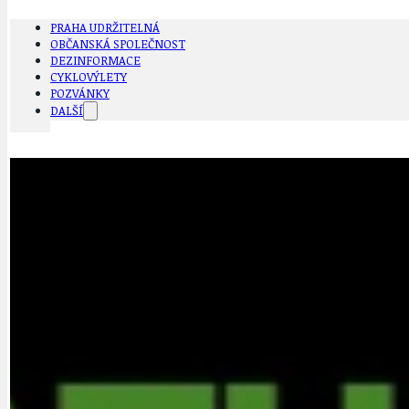
PRAHA UDRŽITELNÁ
OBČANSKÁ SPOLEČNOST
DEZINFORMACE
CYKLOVÝLETY
POZVÁNKY
DALŠÍ
AKTUALITY
JEDNOU VĚTO
BÁSNĚ. FEJETONY. SATIRA
KLÁNOVICKÁ 
CYKLOVÝLETY
KRUHOVÝ OBJE