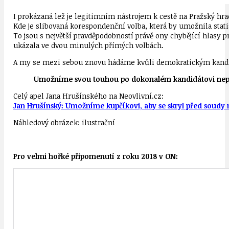
I prokázaná lež je legitimním nástrojem k cestě na Pražský hra
Kde je slibovaná korespondenční volba, která by umožnila stati
To jsou s největší pravděpodobností právě ony chybějící hlasy 
ukázala ve dvou minulých přímých volbách.
A my se mezi sebou znovu hádáme kvůli demokratickým kandi
Umožníme svou touhou po dokonalém kandidátovi nepoct
Celý apel Jana Hrušínského na
Neovlivní.cz:
Jan Hrušínský: Umožníme kupčíkovi, aby se skryl před soudy
Náhledový obrázek: ilustrační
Pro velmi hořké připomenutí z roku 2018 v ON: