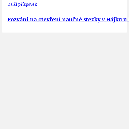
Další příspěvek
Pozvání na otevření naučné stezky v Hájku u U