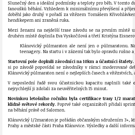
Slunečný den a ideální podmínky a teploty pro běh. V tomto d
fanoušků běhání. Vzhledem k minimálnímu převýšení a příjemné
doběhl jako druhý v pořadí za vítězem Tomášem Křivohlávkem, 
hendikepem ani zraněná ruka.
Mezi ženami na nejdelší trase závodu se na prvním místě umís
druhém místě doplnila Eva Vyskočilová a třetí Kristýna Eisnero
Klánovický půlmaraton ale není jen o půlmaratonu. Na
teenagery. Na startu i v zázemí tak bylo opravdu rušno a
Startovní pole doplnili závodníci na 10km a účastníci štafety.
si po závodě popovídal se závodníky v rámci moderované deba
Klánovický půlmaraton není o nejlepších časech a vítězstvích, a
V neposlední řadě svou účastnickou kapacitu naplnili také
nejrychlejší ji zdolali za neuvěřitelných 15 minut.
Novinkou letošního ročníku byla certifikace trasy 1/2 mar
klidně světové rekordy
. Poprvé také organizátoři přidali spr
na běhání právě od Salomon.
Klánovický 1/2maraton je pořádán občanským sdružením 3+, kte
Prahy a městské části Praha Klánovice. Výsledky a další infor