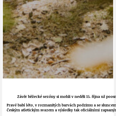
Závěr běžecké sezóny si mohli v neděli 15. října už poo
Pravé babí léto, v rozmanitých barvách podzimu a se sluncem 
Českým atletickým svazem a výsledky tak oficiálními zapsaný