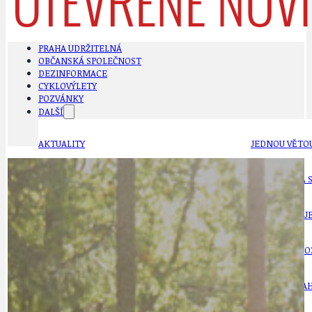
PRAHA UDRŽITELNÁ
OBČANSKÁ SPOLEČNOST
DEZINFORMACE
CYKLOVÝLETY
POZVÁNKY
DALŠÍ
AKTUALITY
JEDNOU VĚTO
BÁSNĚ. FEJETONY. SATIRA
KLÁNOVICKÁ 
CYKLOVÝLETY
KRUHOVÝ OBJE
DATA A VÝROČÍ
KULTURNÍ MO
DEZINFORMACE
NÁDRAŽÍ PRAH