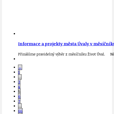
Informace a projekty města Úvaly v měsíčníku
Přinášíme pravidelný výběr z měsíčníku Život Úval. Ně
←
1
…
3
4
5
6
7
…