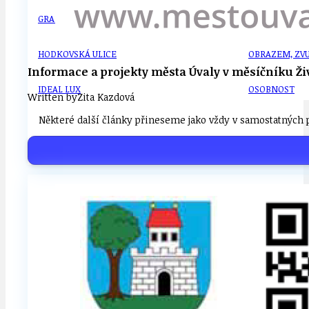
GRANTY A DOTACE
OBECNÍ ZPRA
HODKOVSKÁ ULICE
OBRAZEM, ZV
Informace a projekty města Úvaly v měsíčníku Živ
IDEAL LUX
OSOBNOST
Written by
Zita Kazdová
Některé další články přineseme jako vždy v samostatných p