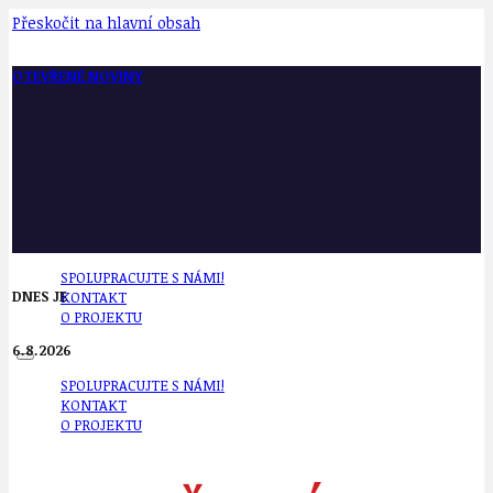
Přeskočit na hlavní obsah
OTEVŘENÉ NOVINY
SPOLUPRACUJTE S NÁMI!
DNES JE
KONTAKT
O PROJEKTU
6.8.2026
SPOLUPRACUJTE S NÁMI!
KONTAKT
O PROJEKTU