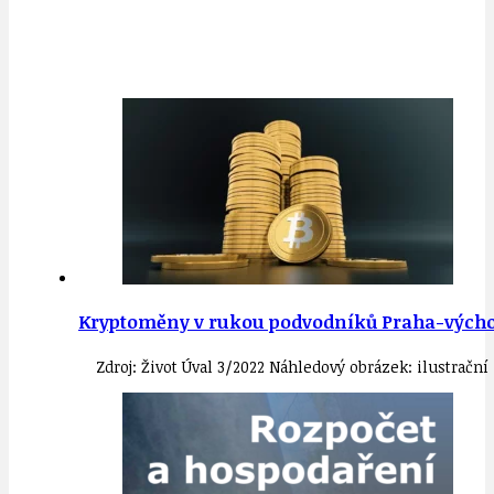
Kryptoměny v rukou podvodníků Praha-východ.
Zdroj: Život Úval 3/2022 Náhledový obrázek: ilustrační