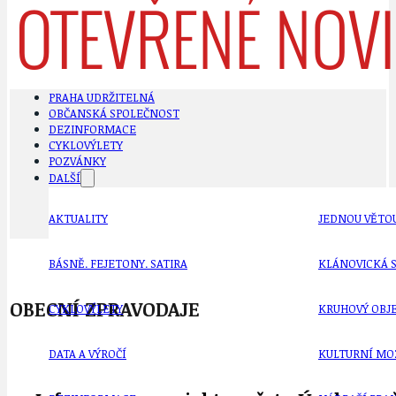
PRAHA UDRŽITELNÁ
OBČANSKÁ SPOLEČNOST
DEZINFORMACE
CYKLOVÝLETY
POZVÁNKY
DALŠÍ
AKTUALITY
JEDNOU VĚTO
BÁSNĚ. FEJETONY. SATIRA
KLÁNOVICKÁ 
OBECNÍ ZPRAVODAJE
CYKLOVÝLETY
KRUHOVÝ OBJE
DATA A VÝROČÍ
KULTURNÍ MO