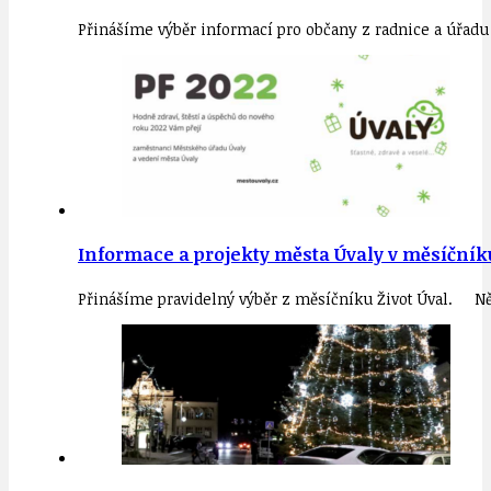
Přinášíme výběr informací pro občany z radnice a úřadu
Informace a projekty města Úvaly v měsíčníku
Přinášíme pravidelný výběr z měsíčníku Život Úval. Ně