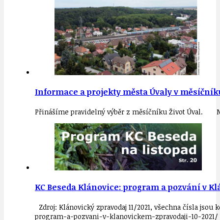
Informace a projekty města Úvaly v měsíčníku Ž
Přinášíme pravidelný výběr z měsíčníku Život Úval. Ně
KC Beseda Klánovice: program a pozvání v Kl
Zdroj: Klánovický zpravodaj 11/2021, všechna čísla jso
program-a-pozvani-v-klanovickem-zpravodaji-10-2021/