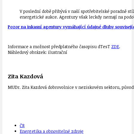
V poslední době přibývá v naší spotřebitelské poradně s
energetické aukce. Agentury však leckdy nemají na podo
Pozor na inkasní agentury vymáhající údajné dluhy souvisejí
Informace a možnost předplatného časopisu dTesT
ZDE
.
Náhledový obrázek: ilustrační
Zita Kazdová
MUDr. Zita Kazdová dobrovolnice v neziskovém sektoru, původn
ČR
Energetika a obnovitelné zdroje