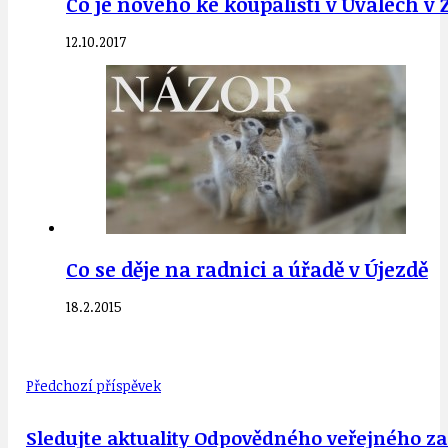
Co je nového ke koupališti v Úvalech v 
12.10.2017
Co se děje na radnici a úřadě v Újezdě
18.2.2015
Předchozí příspěvek
Sledujte aktuality Odpovědného veřejného za