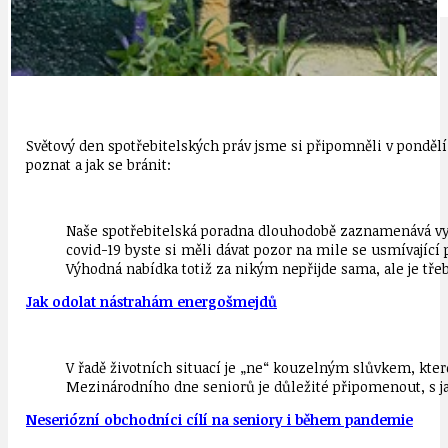
IDEAL LUX
OSOBNOST
Světový den spotřebitelských práv jsme si připomněli v pondělí 
poznat a jak se bránit:
Naše spotřebitelská poradna dlouhodobě zaznamenává vy
covid-19 byste si měli dávat pozor na mile se usmívajíc
Výhodná nabídka totiž za nikým nepřijde sama, ale je třeba
Jak odolat nástrahám energošmejdů
V řadě životních situací je „ne“ kouzelným slůvkem, kte
Mezinárodního dne seniorů je důležité připomenout, s ja
Neseriózní obchodníci cílí na seniory i během pandemie