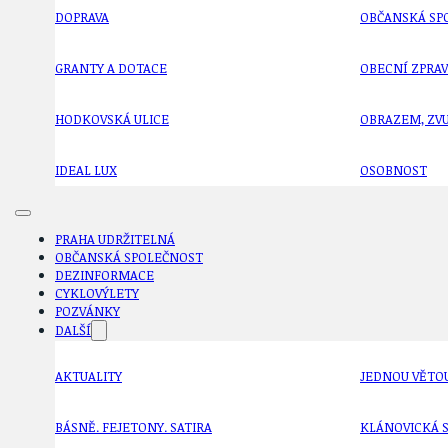
DOPRAVA
OBČANSKÁ SP
GRANTY A DOTACE
OBECNÍ ZPRA
HODKOVSKÁ ULICE
OBRAZEM, ZV
IDEAL LUX
OSOBNOST
PRAHA UDRŽITELNÁ
OBČANSKÁ SPOLEČNOST
DEZINFORMACE
CYKLOVÝLETY
POZVÁNKY
DALŠÍ
AKTUALITY
JEDNOU VĚTO
BÁSNĚ. FEJETONY. SATIRA
KLÁNOVICKÁ 