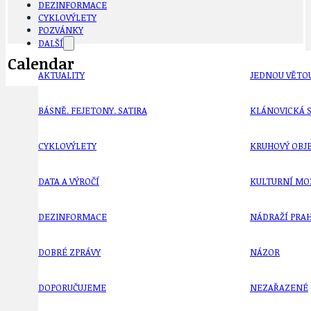
DEZINFORMACE
CYKLOVÝLETY
POZVÁNKY
DALŠÍ
Calendar
AKTUALITY
JEDNOU VĚTO
BÁSNĚ. FEJETONY. SATIRA
KLÁNOVICKÁ 
CYKLOVÝLETY
KRUHOVÝ OBJE
DATA A VÝROČÍ
KULTURNÍ MO
DEZINFORMACE
NÁDRAŽÍ PRAH
DOBRÉ ZPRÁVY
NÁZOR
DOPORUČUJEME
NEZAŘAZENÉ