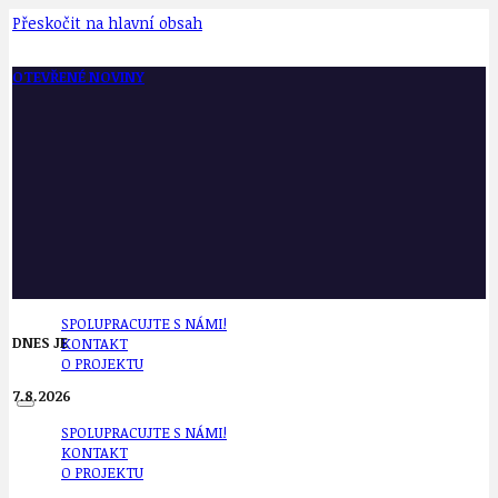
Přeskočit na hlavní obsah
OTEVŘENÉ NOVINY
SPOLUPRACUJTE S NÁMI!
DNES JE
KONTAKT
O PROJEKTU
7.8.2026
SPOLUPRACUJTE S NÁMI!
KONTAKT
O PROJEKTU