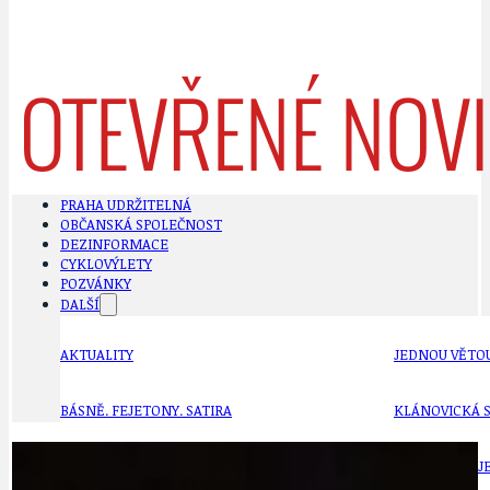
PRAHA UDRŽITELNÁ
OBČANSKÁ SPOLEČNOST
DEZINFORMACE
CYKLOVÝLETY
POZVÁNKY
DALŠÍ
AKTUALITY
JEDNOU VĚTO
BÁSNĚ. FEJETONY. SATIRA
KLÁNOVICKÁ 
CYKLOVÝLETY
KRUHOVÝ OBJE