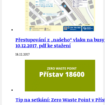
Přestupování z „našeho“ vlaku na busy 
10.12.2017, pdf ke stažení
18.12.2017
Tip na setkání: Zero Waste Point v Pří