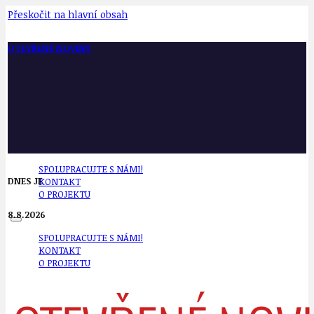
Přeskočit na hlavní obsah
OTEVŘENÉ NOVINY
SPOLUPRACUJTE S NÁMI!
DNES JE
KONTAKT
O PROJEKTU
8.8.2026
SPOLUPRACUJTE S NÁMI!
KONTAKT
O PROJEKTU