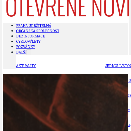
PRAHA UDRŽITELNÁ
OBČANSKÁ SPOLEČNOST
DEZINFORMACE
CYKLOVÝLETY
POZVÁNKY
DALŠÍ
AKTUALITY
JEDNOU VĚTO
BÁSNĚ. FEJETONY. SATIRA
KLÁNOVICKÁ 
CYKLOVÝLETY
KRUHOVÝ OBJE
DATA A VÝROČÍ
KULTURNÍ MO
DEZINFORMACE
NÁDRAŽÍ PRAH