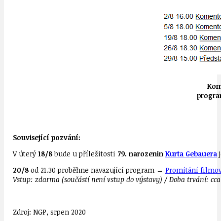
Kom
program
Související pozvání:
V úterý
18/8
bude u příležitosti
79. narozenin
Kurta Gebauera
j
20/8
od 21.30 proběhne navazující program →
Promítání filmov
Vstup: zdarma (součástí není vstup do výstavy) / Doba trvání: cca
Zdroj: NGP, srpen 2020