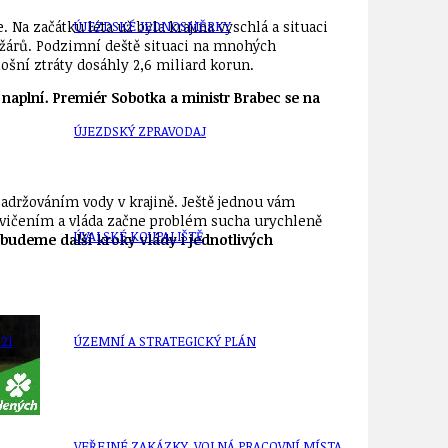
. Na začátku léta už byla krajina vyschlá a situaci
ÚJEZDSKÉ JEDNOSMĚRKY
požárů. Podzimní deště situaci na mnohých
ošní ztráty dosáhly 2,6 miliard korun.
 naplní. Premiér Sobotka a ministr Brabec se na
ÚJEZDSKÝ ZPRAVODAJ
 zadržováním vody v krajině. Ještě jednou vám
cvičením a vláda začne problém sucha urychleně
ÚVALSKÉ KOUPALIŠTĚ
 budeme další kroky vlády i jednotlivých
21
ÚZEMNÍ A STRATEGICKÝ PLÁN
VEŘEJNÉ ZAKÁZKY, VOLNÁ PRACOVNÍ MÍSTA