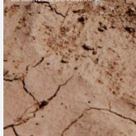
DOPRAVA
OBČANSKÁ SP
GRANTY A DOTACE
OBECNÍ ZPRA
HODKOVSKÁ ULICE
OBRAZEM, ZV
IDEAL LUX
OSOBNOST
PRAHA UDRŽITELNÁ
OBČANSKÁ SPOLEČNOST