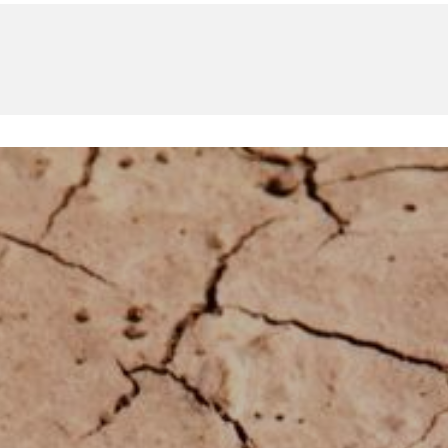
U
PETICE, VÝZVY, HLASOVÁNÍ, SOUTĚŽE
SPOJKA
POLITIKA
ZD V KOLODĚJÍCH
POZVÁNKY