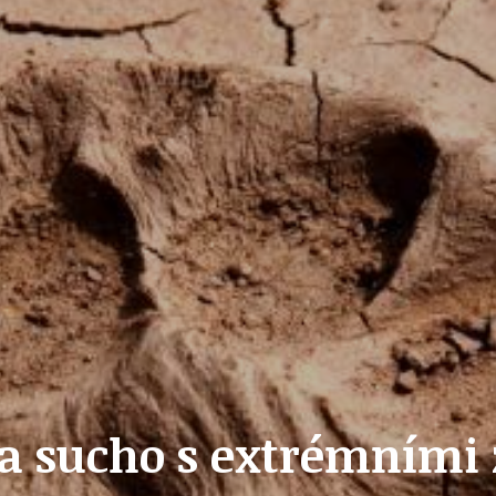
ZAIKA
PRAHA UDRŽITELNÁ
A - KLÁNOVICE A PARKOVÁNÍ
PRAŽSKÉ STAVEBNÍ PŘEDPISY
PŘELOŽKA I/12 A STAVBA 511
PŘEVZATÉ ZPRÁVY Z ÚŘADU MČ PRAHA 
k a sucho s extrémními