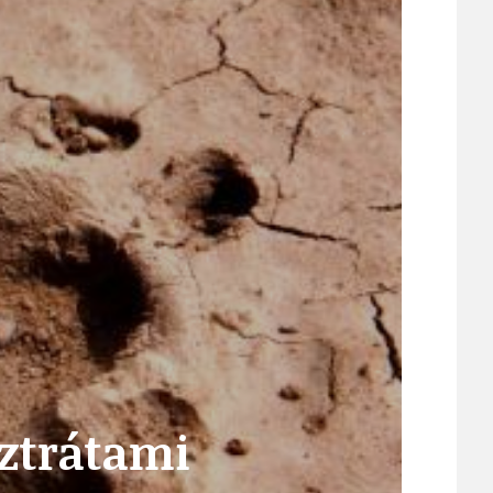
ÚJEZDSKÉ JEDNOSMĚRKY
ÚJEZDSKÝ ZPRAVODAJ
ÚVALSKÉ KOUPALIŠTĚ
21
ÚZEMNÍ A STRATEGICKÝ PLÁN
 ztrátami