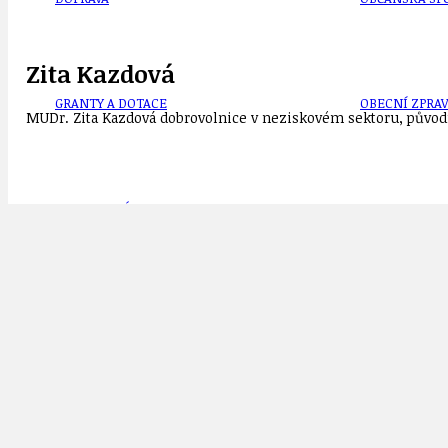
Zita Kazdová
GRANTY A DOTACE
OBECNÍ ZPRA
MUDr. Zita Kazdová dobrovolnice v neziskovém sektoru, původn
HODKOVSKÁ ULICE
OBRAZEM, ZV
ČR
Půda-pole-louky-zemědělství
Svět
Voda-klima-krajina
IDEAL LUX
OSOBNOST
Související příspěvky