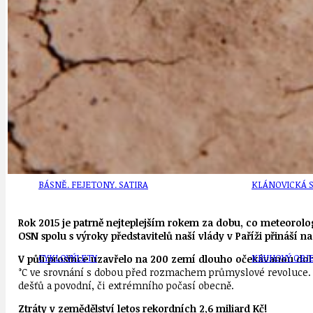
DEZINFORMACE
CYKLOVÝLETY
POZVÁNKY
DALŠÍ
AKTUALITY
JEDNOU VĚTO
BÁSNĚ. FEJETONY. SATIRA
KLÁNOVICKÁ 
Rok 2015 je patrně nejteplejším rokem za dobu, co meteorolog
OSN spolu s výroky představitelů naší vlády v Paříži přináší 
CYKLOVÝLETY
KRUHOVÝ OBJE
V půli prosince uzavřelo na 200 zemí dlouho očekávanou do
°C ve srovnání s dobou před rozmachem průmyslové revoluce. J
dešťů a povodní, či extrémního počasí obecně.
Ztráty v zemědělství letos rekordních 2,6 miliard Kč!