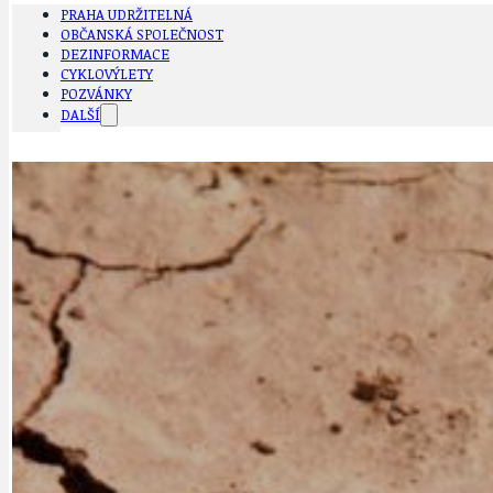
PRAHA UDRŽITELNÁ
OBČANSKÁ SPOLEČNOST
DEZINFORMACE
CYKLOVÝLETY
POZVÁNKY
DALŠÍ
AKTUALITY
JEDNOU VĚTO
BÁSNĚ. FEJETONY. SATIRA
KLÁNOVICKÁ 
CYKLOVÝLETY
KRUHOVÝ OBJE