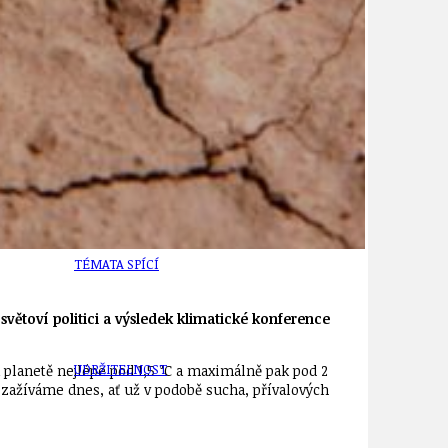
TÉMA
TÉMATA SPÍCÍ
větoví politici a výsledek klimatické konference
UDRŽITELNOST
 planetě nejlépe pod 1,5 °C a maximálně pak pod 2
zažíváme dnes, ať už v podobě sucha, přívalových