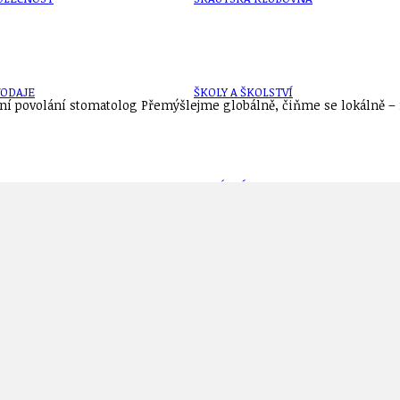
VODAJE
ŠKOLY A ŠKOLSTVÍ
í povolání stomatolog Přemýšlejme globálně, čiňme se lokálně – n
UKEM
SOCIÁLNÍ PROJEKTY A POMOC
STAVEBNÍ ZÁKON