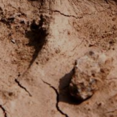
OLEČNOST
SKAUTSKÁ KLUBOVNA
VODAJE
ŠKOLY A ŠKOLSTVÍ
UKEM
SOCIÁLNÍ PROJEKTY A POMOC
STAVEBNÍ ZÁKON