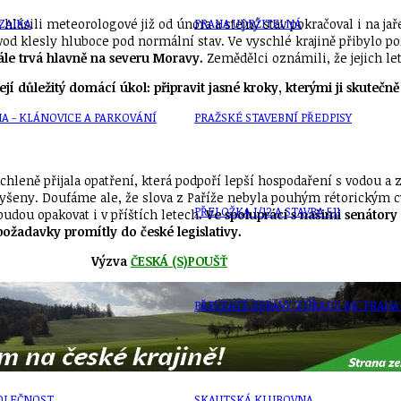
lásili meteorologové již od února a stejný stav pokračoval i na jaře
ZAIKA
PRAHA UDRŽITELNÁ
vod klesly hluboce pod normální stav. Ve vyschlé krajině přibylo 
adále trvá hlavně na severu Moravy.
Zemědělci oznámili, že jejich let
 důležitý domácí úkol: připravit jasné kroky, kterými ji skutečně
A - KLÁNOVICE A PARKOVÁNÍ
PRAŽSKÉ STAVEBNÍ PŘEDPISY
chleně přijala opatření, která podpoří lepší hospodaření s vodou a
lyšeny. Doufáme ale, že slova z Paříže nebyla pouhým rétorickým 
PŘELOŽKA I/12 A STAVBA 511
budou opakovat i v příštích letech.
Ve spolupráci s našimi senátory
 požadavky promítly do české legislativy.
Výzva
ČESKÁ (S)POUŠŤ
PŘEVZATÉ ZPRÁVY Z ÚŘADU MČ PRAHA 
OLEČNOST
SKAUTSKÁ KLUBOVNA