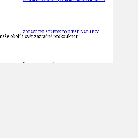
ZDRAVOTNÍ STŘEDISKO ÚJEZD NAD LESY
aše okolí i svět zázračně prokouknou!
ŽIVOT KOLEM NÁS
ZPRÁVY