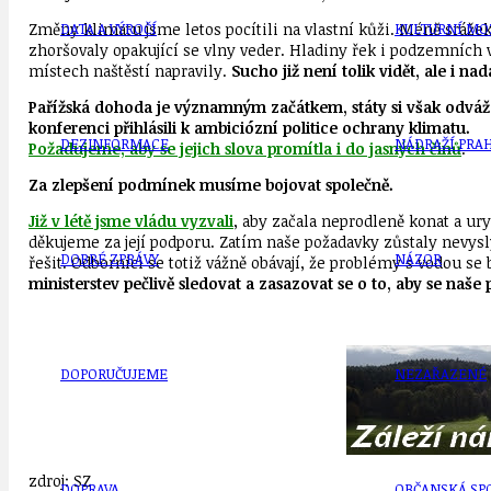
Změny klimatu jsme letos pocítili na vlastní kůži. Méně srážek h
DATA A VÝROČÍ
KULTURNÍ MO
zhoršovaly opakující se vlny veder. Hladiny řek i podzemních 
místech naštěstí napravily.
Sucho již není tolik vidět, ale i n
Pařížská dohoda je významným začátkem, státy si však odvážejí
konferenci přihlásili k ambiciózní politice ochrany klimatu.
DEZINFORMACE
NÁDRAŽÍ PRAH
Požadujeme, aby se jejich slova promítla i do jasných činů
.
Za zlepšení podmínek musíme bojovat společně.
Již v létě jsme vládu vyzvali
, aby začala neprodleně konat a ury
děkujeme za její podporu. Zatím naše požadavky zůstaly nevys
DOBRÉ ZPRÁVY
NÁZOR
řešit. Odborníci se totiž vážně obávají, že problémy s vodou se 
ministerstev pečlivě sledovat a zasazovat se o to, aby se naše
DOPORUČUJEME
NEZAŘAZENÉ
zdroj: SZ
DOPRAVA
OBČANSKÁ SP