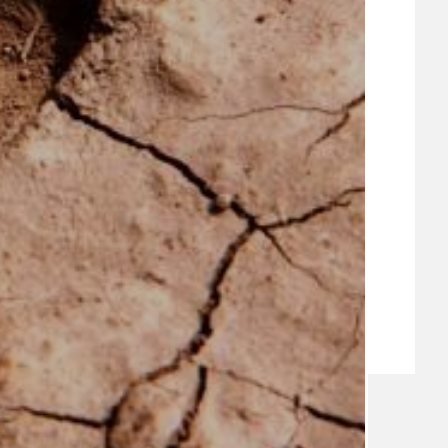
VEŘEJNÉ ZAKÁZKY, VOLNÁ PRACOVNÍ MÍSTA
ZDRAVOTNÍ STŘEDISKO ÚJEZD NAD LESY
ŽIVOT KOLEM NÁS
ZPRÁVY