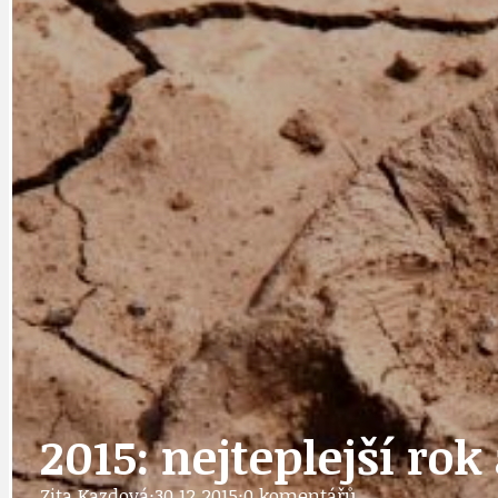
DATA A VÝROČÍ
KULTURNÍ MO
DEZINFORMACE
NÁDRAŽÍ PRAH
DOBRÉ ZPRÁVY
NÁZOR
DOPORUČUJEME
NEZAŘAZENÉ
2015: nejteplejší ro
Zita Kazdová
·
30.12.2015
·
0 komentářů