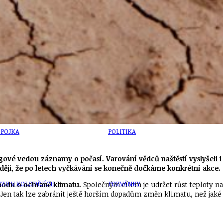
U
PETICE, VÝZVY, HLASOVÁNÍ, SOUTĚŽE
SPOJKA
POLITIKA
ové vedou záznamy o počasí. Varování vědců naštěstí vyslyšeli i s
naději, že po letech vyčkávání se konečně dočkáme konkrétní akce.
ZD V KOLODĚJÍCH
POZVÁNKY
hodu o ochraně klimatu.
Společným cílem je udržet růst teploty na
en tak lze zabránit ještě horším dopadům změn klimatu, než jaké 