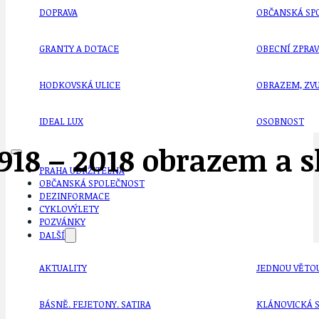
DOPRAVA
OBČANSKÁ SP
GRANTY A DOTACE
OBECNÍ ZPRA
HODKOVSKÁ ULICE
OBRAZEM, ZV
IDEAL LUX
OSOBNOST
1918 – 2018 obrazem a 
PRAHA UDRŽITELNÁ
OBČANSKÁ SPOLEČNOST
DEZINFORMACE
CYKLOVÝLETY
POZVÁNKY
DALŠÍ
AKTUALITY
JEDNOU VĚTO
BÁSNĚ. FEJETONY. SATIRA
KLÁNOVICKÁ 