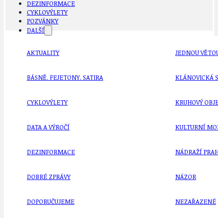
DEZINFORMACE
CYKLOVÝLETY
POZVÁNKY
DALŠÍ
AKTUALITY
JEDNOU VĚTO
BÁSNĚ. FEJETONY. SATIRA
KLÁNOVICKÁ 
CYKLOVÝLETY
KRUHOVÝ OBJE
DATA A VÝROČÍ
KULTURNÍ MO
DEZINFORMACE
NÁDRAŽÍ PRAH
DOBRÉ ZPRÁVY
NÁZOR
DOPORUČUJEME
NEZAŘAZENÉ