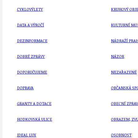
CYKLOVÝLETY
KRUHOVÝ OBJE
DATA A VÝROČÍ
KULTURNÍ MO
DEZINFORMACE
NÁDRAŽÍ PRAH
DOBRÉ ZPRÁVY
NÁZOR
DOPORUČUJEME
NEZAŘAZENÉ
DOPRAVA
OBČANSKÁ SP
GRANTY A DOTACE
OBECNÍ ZPRA
HODKOVSKÁ ULICE
OBRAZEM, ZV
IDEAL LUX
OSOBNOST