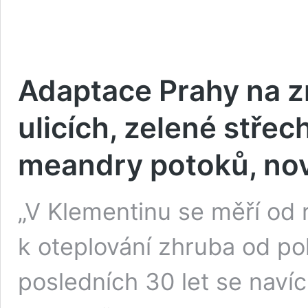
Adaptace Prahy na z
ulicích, zelené střec
meandry potoků, nov
„V Klementinu se měří od 
k oteplování zhruba od pol
posledních 30 let se naví