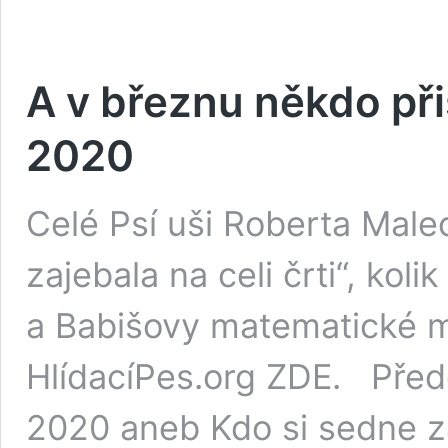
A v březnu někdo přiš
2020
Celé Psí uši Roberta Male
zajebala na celi črti“, kol
a Babišovy matematické m
HlídacíPes.org ZDE. Předc
2020 aneb Kdo si sedne z